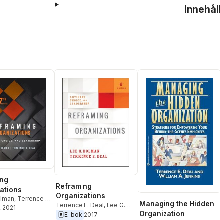
Innehål
ing
Reframing
ations
Organizations
olman
,
Terrence E.
Managing the Hidden
Terrence E. Deal
,
Lee G.
, 2021
Organization
Bolman
E-bok
2017