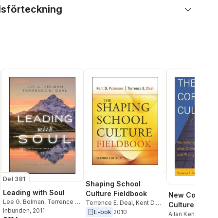
lsförteckning
Del 381
Shaping School
Leading with Soul
Culture Fieldbook
New Corporat
Lee G. Bolman
,
Terrence E.
Terrence E. Deal
,
Kent D.
Cultures
Deal
Inbunden
, 2011
Peterson
E-bok
2010
Allan Kennedy
,
T