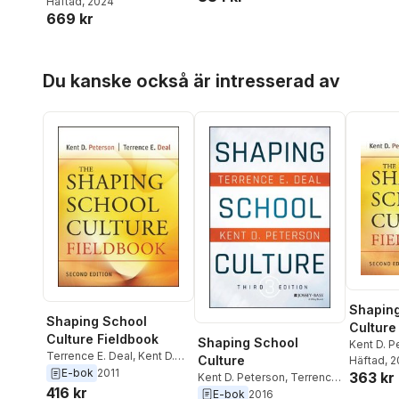
Deal
Häftad
, 2024
669 kr
Hoppa över listan
Du kanske också är intresserad av
Shapin
Shaping School
Culture
Culture Fieldbook
Shaping School
Kent D. P
Terrence E. Deal
,
Kent D.
Culture
E. Deal
Häftad
, 
Peterson
E-bok
2011
363 kr
Kent D. Peterson
,
Terrence
416 kr
E. Deal
E-bok
2016