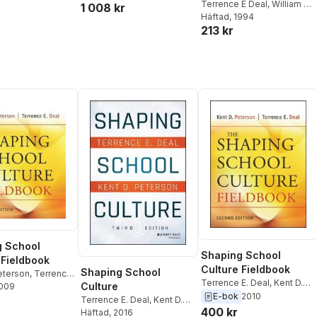
Terrence E Deal
,
William A
1 008 kr
Jenkins
Häftad
, 1994
213 kr
g School
Shaping School
 Fieldbook
Culture Fieldbook
Shaping School
eterson
,
Terrence
Terrence E. Deal
,
Kent D.
Culture
2009
Peterson
E-bok
2010
Terrence E. Deal
,
Kent D.
400 kr
Peterson
Häftad
, 2016