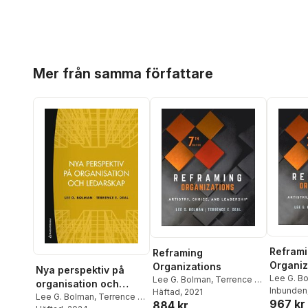
Hoppa över listan
Mer från samma författare
Refram
Reframing
Organiz
Organizations
Nya perspektiv på
Lee G. B
Lee G. Bolman
,
Terrence E.
organisation och
Deal
Inbunden
Deal
Häftad
, 2021
ledarskap
Lee G. Bolman
,
Terrence E.
967 kr
884 kr