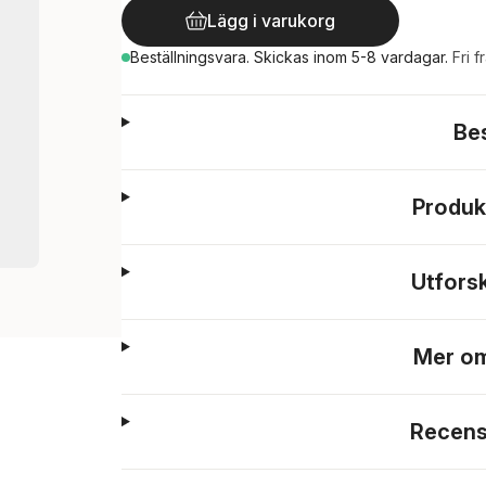
Lägg i varukorg
Beställningsvara.
Skickas
inom 5-8 vardagar
.
Fri f
Be
Produk
Utfors
Mer om
Recens