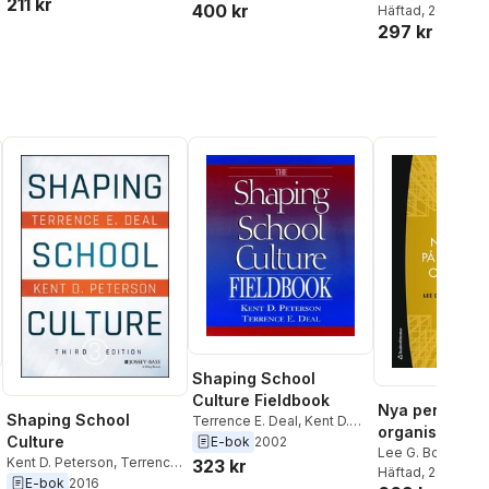
211 kr
400 kr
Deal
Häftad
, 2000
297 kr
Shaping School
Culture Fieldbook
Nya perspekti
Shaping School
Terrence E. Deal
,
Kent D.
organisation 
Peterson
Culture
E-bok
2002
ledarskap
Lee G. Bolman
,
T
Kent D. Peterson
,
Terrence
323 kr
Deal
Häftad
, 2024
E. Deal
E-bok
2016