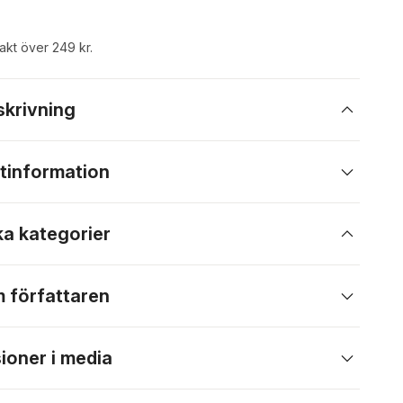
rakt över 249 kr.
skrivning
tinformation
ka kategorier
 författaren
ioner i media