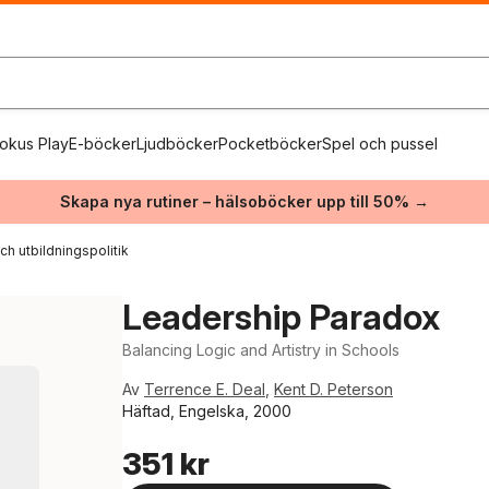
okus Play
E-böcker
Ljudböcker
Pocketböcker
Spel och pussel
Skapa nya rutiner – hälsoböcker upp till 50% →
ch utbildningspolitik
Leadership Paradox
Balancing Logic and Artistry in Schools
Av
Terrence E. Deal
,
Kent D. Peterson
Häftad, Engelska, 2000
351 kr