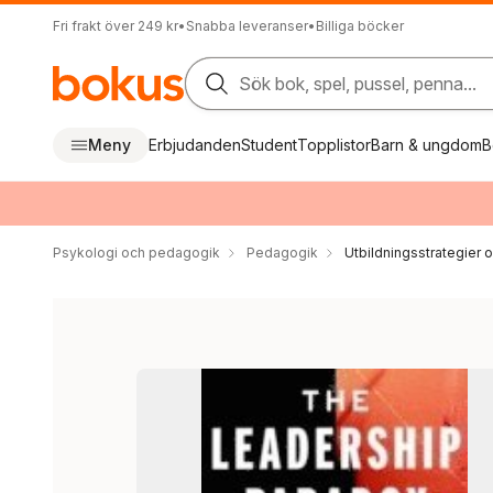
Fri frakt över 249 kr
•
Snabba leveranser
•
Billiga böcker
Sök bok, spel, pussel, penna...
Meny
Erbjudanden
Student
Topplistor
Barn & ungdom
B
Psykologi och pedagogik
Pedagogik
Utbildningsstrategier o