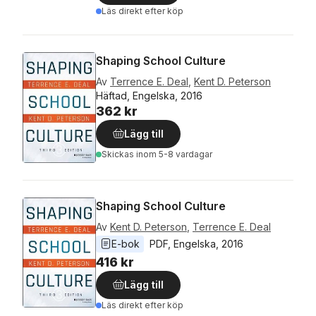
Läs direkt efter köp
Shaping School Culture
Av
Terrence E. Deal
,
Kent D. Peterson
Häftad, Engelska, 2016
362 kr
Lägg till
Skickas
inom 5-8 vardagar
Shaping School Culture
Av
Kent D. Peterson
,
Terrence E. Deal
E-bok
PDF
, 
Engelska
, 
2016
416 kr
Lägg till
Läs direkt efter köp