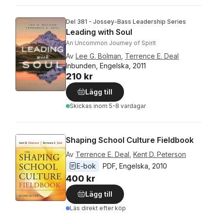
Del 381 - Jossey-Bass Leadership Series
Leading with Soul
An Uncommon Journey of Spirit
Av
Lee G. Bolman
,
Terrence E. Deal
Inbunden, Engelska, 2011
210 kr
Lägg till
Skickas
inom 5-8 vardagar
Shaping School Culture Fieldbook
Av
Terrence E. Deal
,
Kent D. Peterson
E-bok
PDF
, 
Engelska
, 
2010
400 kr
Lägg till
Läs direkt efter köp