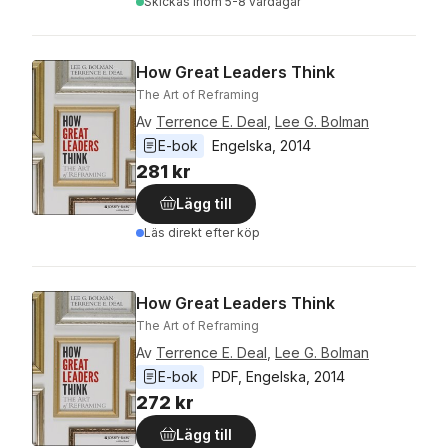
Skickas
inom 5-8 vardagar
How Great Leaders Think
The Art of Reframing
Av
Terrence E. Deal
,
Lee G. Bolman
E-bok
Engelska
, 
2014
281 kr
Lägg till
Läs direkt efter köp
How Great Leaders Think
The Art of Reframing
Av
Terrence E. Deal
,
Lee G. Bolman
E-bok
PDF
, 
Engelska
, 
2014
272 kr
Lägg till