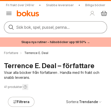
Fri frakt över 249 kr
•
Snabba leveranser
•
Billiga böcker
Sök bok, spel, pussel, penna...
Skapa nya rutiner – hälsoböcker upp till 50% →
Författare
Terrence E. Deal
Terrence E. Deal – författare
Visar alla böcker från författaren . Handla med fri frakt och
snabb leverans.
41
produkter
Filtrera
Sortera:
Trendande