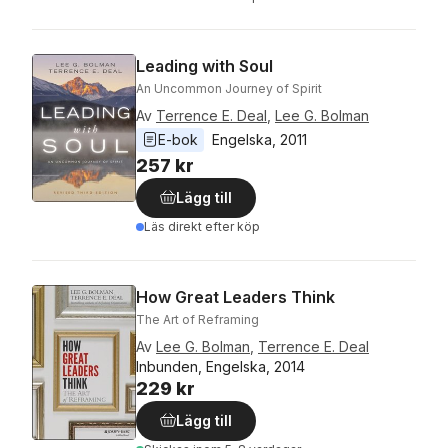
Leading with Soul
An Uncommon Journey of Spirit
Av
Terrence E. Deal
,
Lee G. Bolman
E-bok
Engelska
, 
2011
257 kr
Lägg till
Läs direkt efter köp
How Great Leaders Think
The Art of Reframing
Av
Lee G. Bolman
,
Terrence E. Deal
Inbunden, Engelska, 2014
229 kr
Lägg till