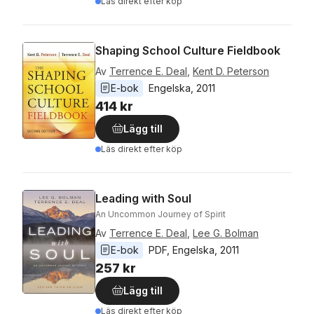
Läs direkt efter köp
Shaping School Culture Fieldbook
Av
Terrence E. Deal
,
Kent D. Peterson
E-bok
Engelska
, 
2011
414 kr
Lägg till
Läs direkt efter köp
Leading with Soul
An Uncommon Journey of Spirit
Av
Terrence E. Deal
,
Lee G. Bolman
E-bok
PDF
, 
Engelska
, 
2011
257 kr
Lägg till
Läs direkt efter köp