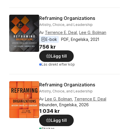
Reframing Organizations
Artistry, Choice, and Leadership
Av
Terrence E. Deal
,
Lee G. Bolman
E-bok
PDF
, 
Engelska
, 
2021
756 kr
Lägg till
Läs direkt efter köp
Reframing Organizations
Artistry, Choice, and Leadership
Av
Lee G. Bolman
,
Terrence E. Deal
Inbunden, Engelska, 2026
1 034 kr
Lägg till
Skickas