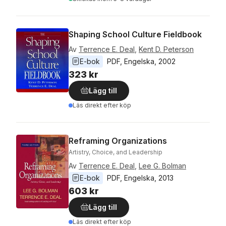
Shaping School Culture Fieldbook
Av
Terrence E. Deal
,
Kent D. Peterson
E-bok
PDF
, 
Engelska
, 
2002
323 kr
Lägg till
Läs direkt efter köp
Reframing Organizations
Artistry, Choice, and Leadership
Av
Terrence E. Deal
,
Lee G. Bolman
E-bok
PDF
, 
Engelska
, 
2013
603 kr
Lägg till
Läs direkt efter köp