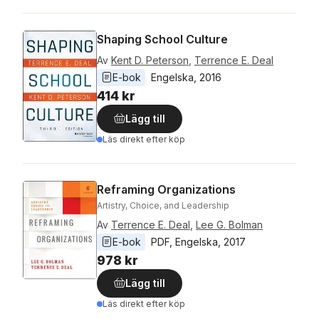
Shaping School Culture
Av
Kent D. Peterson
,
Terrence E. Deal
E-bok
Engelska
, 
2016
414 kr
Lägg till
Läs direkt efter köp
Reframing Organizations
Artistry, Choice, and Leadership
Av
Terrence E. Deal
,
Lee G. Bolman
E-bok
PDF
, 
Engelska
, 
2017
978 kr
Lägg till
Läs direkt efter köp