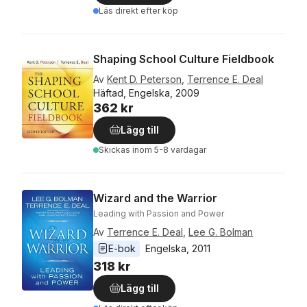
Läs direkt efter köp
Shaping School Culture Fieldbook
Av
Kent D. Peterson
,
Terrence E. Deal
Häftad, Engelska, 2009
362 kr
Lägg till
Skickas
inom 5-8 vardagar
Wizard and the Warrior
Leading with Passion and Power
Av
Terrence E. Deal
,
Lee G. Bolman
E-bok
Engelska
, 
2011
318 kr
Lägg till