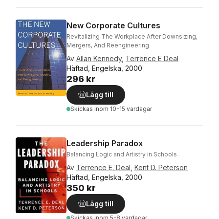
New Corporate Cultures
Revitalizing The Workplace After Downsizing,
Mergers, And Reengineering
Av
Allan Kennedy
,
Terrence E Deal
Häftad, Engelska, 2000
296 kr
Lägg till
Skickas
inom 10-15 vardagar
Leadership Paradox
Balancing Logic and Artistry in Schools
Av
Terrence E. Deal
,
Kent D. Peterson
Häftad, Engelska, 2000
350 kr
Lägg till
Skickas
inom 5-8 vardagar