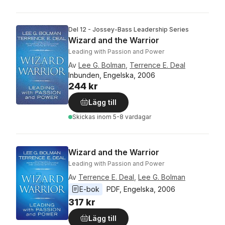
Del 12 - Jossey-Bass Leadership Series
Wizard and the Warrior
Leading with Passion and Power
Av
Lee G. Bolman
,
Terrence E. Deal
Inbunden, Engelska, 2006
244 kr
Lägg till
Skickas
inom 5-8 vardagar
Wizard and the Warrior
Leading with Passion and Power
Av
Terrence E. Deal
,
Lee G. Bolman
E-bok
PDF
, 
Engelska
, 
2006
317 kr
Lägg till