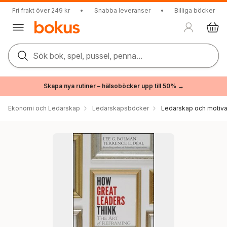
Fri frakt över 249 kr
•
Snabba leveranser
•
Billiga böcker
Sök bok, spel, pussel, penna...
Skapa nya rutiner – hälsoböcker upp till 50% →
Ekonomi och Ledarskap
Ledarskapsböcker
Ledarskap och motiva