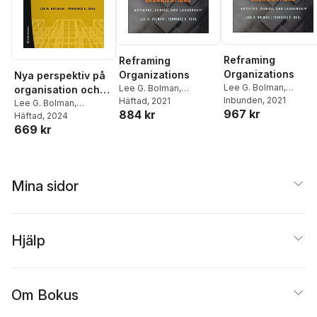
Reframing
Reframing
Organizations
Organizations
Nya perspektiv på
Lee G. Bolman
,
Lee G. Bolman
,
organisation och
Terrence E. Deal
Inbunden
, 2021
Terrence E. Deal
Häftad
, 2021
ledarskap
Lee G. Bolman
,
967 kr
884 kr
Terrence E. Deal
Häftad
, 2024
669 kr
Mina sidor
Hjälp
Om Bokus