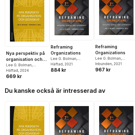
Reframing
Reframing
Organizations
Organizations
Nya perspektiv på
Lee G. Bolman
,
Lee G. Bolman
,
organisation och
Terrence E. Deal
Inbunden
, 2021
Terrence E. Deal
Häftad
, 2021
ledarskap
Lee G. Bolman
,
967 kr
884 kr
Terrence E. Deal
Häftad
, 2024
669 kr
Hoppa över listan
Du kanske också är intresserad av