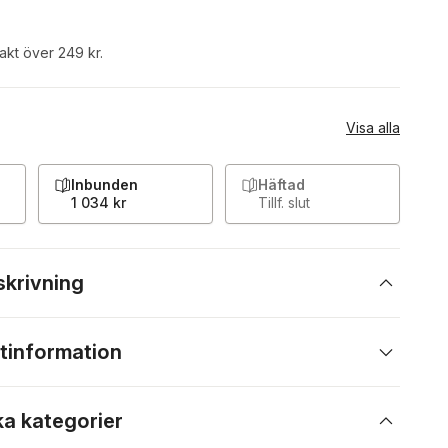
rakt över 249 kr.
Visa alla
Inbunden
Häftad
1 034 kr
Tillf. slut
skrivning
tinformation
ka kategorier