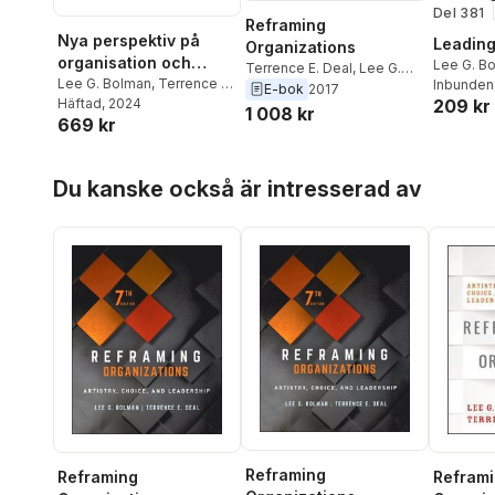
Del 381
Reframing
Nya perspektiv på
Leading
Organizations
organisation och
Lee G. B
Terrence E. Deal
,
Lee G.
ledarskap
Lee G. Bolman
,
Terrence E.
Deal
Inbunden
Bolman
E-bok
2017
209 kr
Deal
Häftad
, 2024
1 008 kr
669 kr
Hoppa över listan
Du kanske också är intresserad av
Reframing
Reframing
Refram