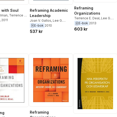
Reframing
 with Soul
Reframing Academic
Organizations
olman
,
Terrence E.
Leadership
Terrence E. Deal
,
Lee G.
, 2011
Joan V. Gallos
,
Lee G.
Bolman
E-bok
2013
Bolman
E-bok
2010
603 kr
537 kr
Reframing
ing