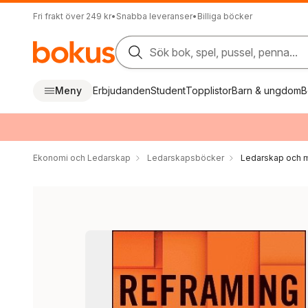
Fri frakt över 249 kr
•
Snabba leveranser
•
Billiga böcker
Sök bok, spel, pussel, penna...
Meny
Erbjudanden
Student
Topplistor
Barn & ungdom
B
Ekonomi och Ledarskap
Ledarskapsböcker
Ledarskap och m