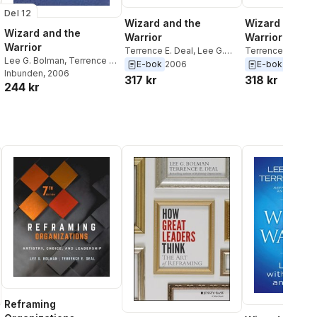
Del 12
Wizard and the
Wizard and th
Wizard and the
Warrior
Warrior
Warrior
Terrence E. Deal
,
Lee G.
Terrence E. Deal
Lee G. Bolman
,
Terrence E.
Bolman
Bolman
E-bok
2006
E-bok
2011
Deal
Inbunden
, 2006
317 kr
318 kr
244 kr
Reframing