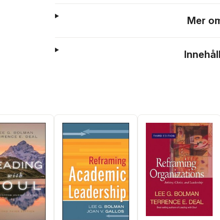
Mer om
Innehål