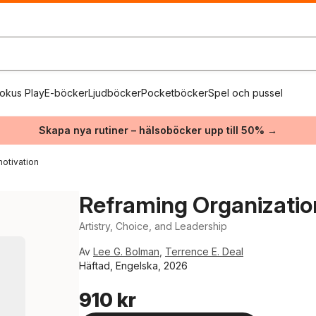
okus Play
E-böcker
Ljudböcker
Pocketböcker
Spel och pussel
Skapa nya rutiner – hälsoböcker upp till 50% →
otivation
Reframing Organizatio
Artistry, Choice, and Leadership
Av
Lee G. Bolman
,
Terrence E. Deal
Häftad, Engelska, 2026
910 kr