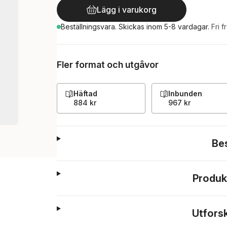
Lägg i varukorg
Beställningsvara.
Skickas
inom 5-8 vardagar
.
Fri f
Fler format och utgåvor
Häftad
Inbunden
884 kr
967 kr
Be
Produk
Utfors