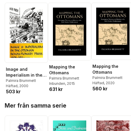
Mapping the
Mapping the
Image and
Ottomans
Ottomans
Imperialism in the
Palmira Brummett
Palmira Brummett
Ottoman
Palmira Brummett
Häftad
, 2020
Inbunden
, 2015
Häftad
, 2000
Revolutionary
560 kr
631 kr
503 kr
Press, 1908-1911
Hoppa över listan
Mer från samma serie