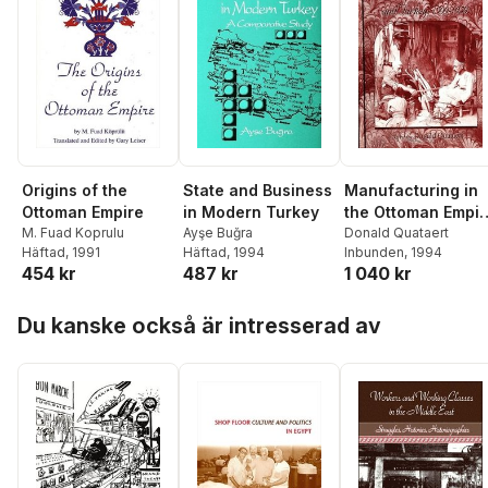
Origins of the
State and Business
Manufacturing in
Ottoman Empire
in Modern Turkey
the Ottoman Empir
M. Fuad Koprulu
Ayşe Buğra
and Turkey, 1500-
Donald Quataert
Häftad
, 1991
Häftad
, 1994
Inbunden
, 1994
1950
454 kr
487 kr
1 040 kr
Hoppa över listan
Du kanske också är intresserad av