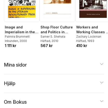
Image and
Shop Floor Culture
Workers and
Imperialism in the
and Politics in
Working Classes i
Ottoman
Palmira Brummett
Egypt
Samer S. Shehata
the Middle East
Zachary Lockman
Inbunden
, 2000
Häftad
, 2010
Häftad
, 1993
Revolutionary
1 111 kr
567 kr
410 kr
Press, 1908-1911
Mina sidor
Hjälp
Om Bokus