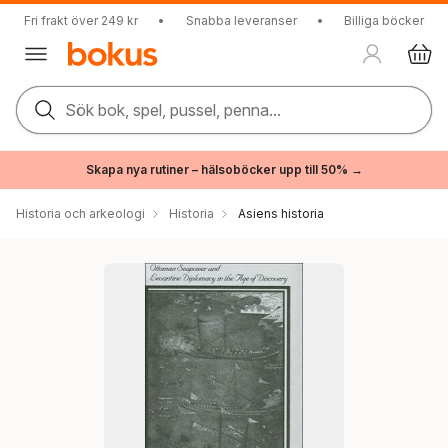
Fri frakt över 249 kr
•
Snabba leveranser
•
Billiga böcker
Sök bok, spel, pussel, penna...
Skapa nya rutiner – hälsoböcker upp till 50% →
Historia och arkeologi
Historia
Asiens historia