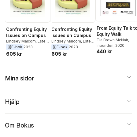
From Equity Talk t
Confronting Equity
Confronting Equity
Equity Walk
Issues on Campus
Issues on Campus
Tia Brown McNair
,
Lindsey Malcom
,
Estela
Lindsey Malcom
,
Estela
Estela Mara Bensimon
Inbunden
, 2020
Mara Bensimon
Mara Bensimon
E-bok
2023
E-bok
2023
440 kr
Lindsey Malcom-
605 kr
605 kr
Piqueux
Mina sidor
Hjälp
Om Bokus