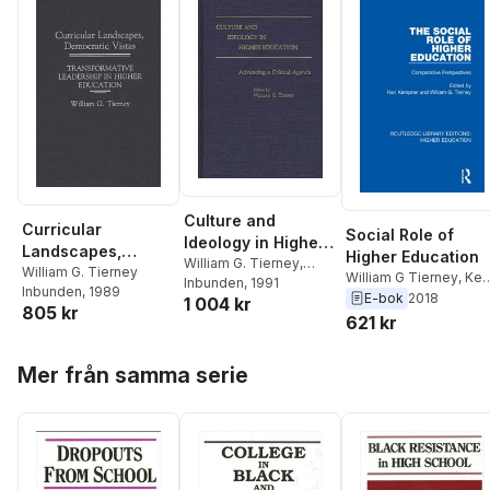
Culture and
Curricular
Social Role of
Ideology in Higher
Landscapes,
Higher Education
Education
William G. Tierney
,
Democratic Vistas
William G. Tierney
William G Tierney
,
Ken
William G. Tierney
Inbunden
, 1991
Inbunden
, 1989
Kempner
E-bok
2018
1 004 kr
805 kr
621 kr
Hoppa över listan
Mer från samma serie