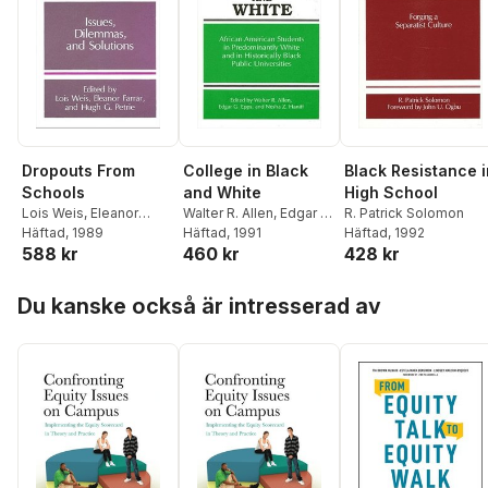
Dropouts From
College in Black
Black Resistance i
Schools
and White
High School
Lois Weis
,
Eleanor
Walter R. Allen
,
Edgar G.
R. Patrick Solomon
Farrar
Häftad
,
Hugh G. Petrie
, 1989
Epps
Häftad
,
Nesha Z. Haniff
, 1991
Häftad
, 1992
588 kr
460 kr
428 kr
Hoppa över listan
Du kanske också är intresserad av