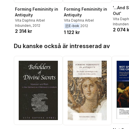
'...And
Forming Femininity in
Forming Femininity in
Out'
Antiquity
Antiquity
Vita Daph
Vita Daphna Arbel
Vita Daphna Arbel
Cousland
Inbunden
Inbunden
, 2012
E-bok
2012
2 074 k
2 314 kr
1 122 kr
Hoppa över listan
Du kanske också är intresserad av