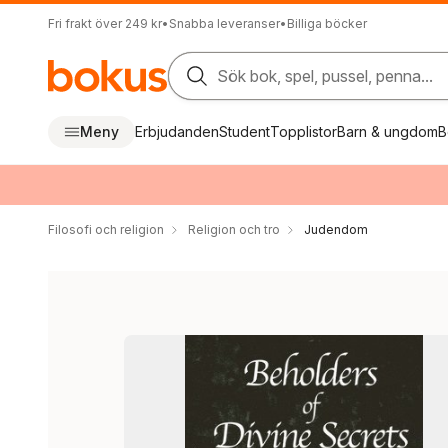
Fri frakt över 249 kr
•
Snabba leveranser
•
Billiga böcker
Sök bok, spel, pussel, penna...
Meny
Erbjudanden
Student
Topplistor
Barn & ungdom
B
Filosofi och religion
Religion och tro
Judendom