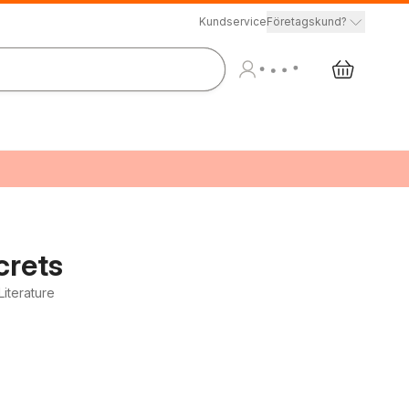
Kundservice
Företagskund?
crets
iterature