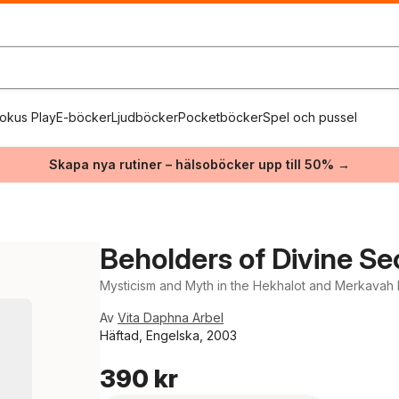
okus Play
E-böcker
Ljudböcker
Pocketböcker
Spel och pussel
Skapa nya rutiner – hälsoböcker upp till 50% →
Beholders of Divine Se
Mysticism and Myth in the Hekhalot and Merkavah L
Av
Vita Daphna Arbel
Häftad, Engelska, 2003
390 kr