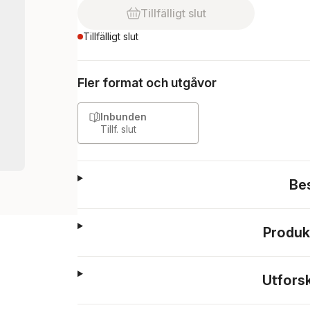
Tillfälligt slut
Tillfälligt slut
Fler format och utgåvor
Inbunden
Tillf. slut
Be
Produk
Utfors