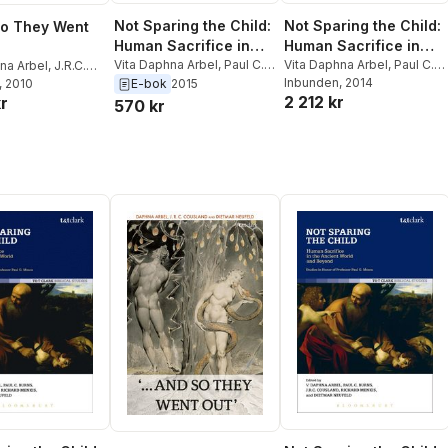
Not Sparing the Child:
Not Sparing the Child:
 So They Went
Human Sacrifice in
Human Sacrifice in
the Ancient World and
Vita Daphna Arbel
,
Paul C.
the Ancient World and
Vita Daphna Arbel
,
Paul C.
na Arbel
,
J.R.C.
Burns
,
J.R.C. Cousland
,
Burns
Inbunden
,
J.R.C. Cousland
, 2014
,
, 2010
,
Dietmar Neufeld
E-bok
2015
Beyond
Beyond
2 212 kr
r
Richard Menkis
,
Dietmar
Richard Menkis
,
Dietmar
570 kr
Neufeld
Neufeld