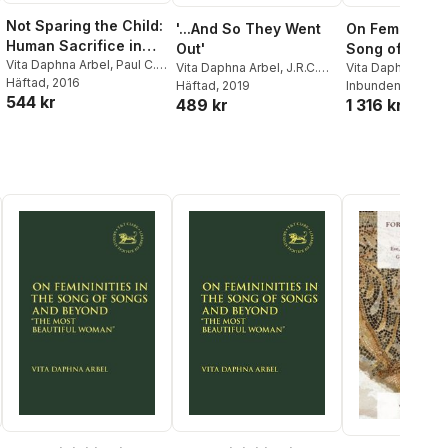
Not Sparing the Child:
'...And So They Went
On Femininitie
Human Sacrifice in
Out'
Song of Song
the Ancient World and
Vita Daphna Arbel
,
Paul C.
Vita Daphna Arbel
,
J.R.C.
Beyond
Vita Daphna Arbe
Burns
Häftad
,
J.R.C. Cousland
, 2016
,
Beyond
Cousland
Häftad
, 2019
,
Dietmar Neufeld
Quick
Inbunden
, 2022
544 kr
Richard Menkis
,
Dietmar
489 kr
1 316 kr
Neufeld