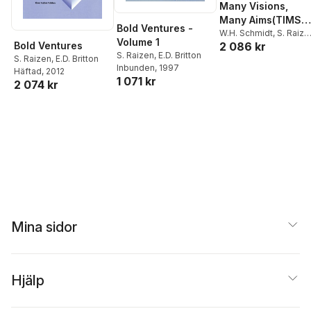
Many Visions,
Many Aims(TIMSS
Bold Ventures -
Volume 2)
W.H. Schmidt
,
S. Raize
Volume 1
Bold Ventures
2 086 kr
E.D. Britton
,
Leonard J.
S. Raizen
,
E.D. Britton
Bianchi
,
Richard G.
S. Raizen
,
E.D. Britton
Inbunden
, 1997
Wolfe
Häftad
, 2012
1 071 kr
2 074 kr
Mina sidor
Hjälp