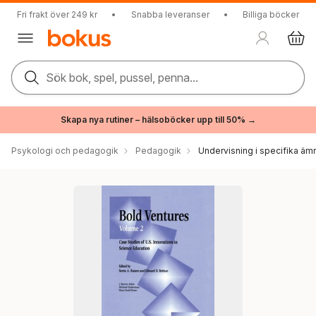
Fri frakt över 249 kr
•
Snabba leveranser
•
Billiga böcker
Sök bok, spel, pussel, penna...
Skapa nya rutiner – hälsoböcker upp till 50% →
Psykologi och pedagogik
Pedagogik
Undervisning i specifika äm