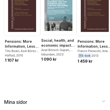
Social, health, and
Pensions: More
Pensions: More
economic impacts
Information, Less
Information, Less
of the COVID-19
Axel Börsch-Supan
,
Ideology
Tito Boeri
,
Axel Börsch-
Ideology
Franco Peracchi
,
Arie
Anita Abramowska-
Inbunden
, 2023
pandemic and the
Supan
Häftad
,
, 2010
Agar Brugiavini
,
Kapteyn
,
Richard
E-bok
2013
1 090 kr
Kmon
,
Karen Andersen-
1 107 kr
Richard Disney
,
Arie
Disney
,
Agar Brugiavin
epidemiological
1 459 kr
Ranberg
,
Agar
Kapteyn
,
Franco
Axel Borsch-Supan
,
control measures
Brugiavini
,
Agnieszka
Peracchi
Tito Boeri
Chlon-Dominczak
,
Florence Jusot
,
Anne
Laferrère
,
Howard
Litwin
,
Sime Smolic
,
Guglielmo Weber
Mina sidor