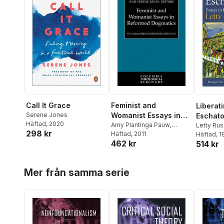
Call It Grace
Feminist and
Liberat
Serene Jones
Womanist Essays in
Eschato
Häftad
, 2020
Reformed Dogmatics
Amy Plantinga Pauw
,
Letty Rus
298 kr
Serene Jones
Häftad
, 2011
Farley
Häftad
,
, 
Se
462 kr
514 kr
Hoppa över listan
Mer från samma serie