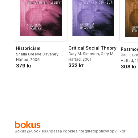
Critical Social Theory
Historicism
Postmod
Gary M. Simpson
,
Gary M.
Sheila Greeve Davaney
,
Paul Lak
Simpson
Häftad
, 2001
Sheila Greeve Davaney
Häftad
, 2006
Häftad
, 
332 kr
379 kr
308 kr
Bokus
@
Cookies
Anpassa cookies
Integritetspolicy
Köpvillkor