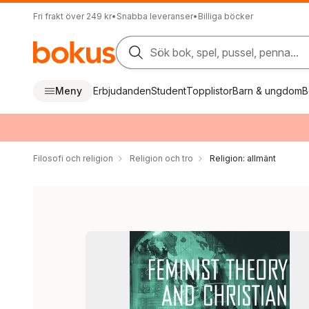
Fri frakt över 249 kr
•
Snabba leveranser
•
Billiga böcker
Sök bok, spel, pussel, penna...
Meny
Erbjudanden
Student
Topplistor
Barn & ungdom
B
Filosofi och religion
Religion och tro
Religion: allmänt