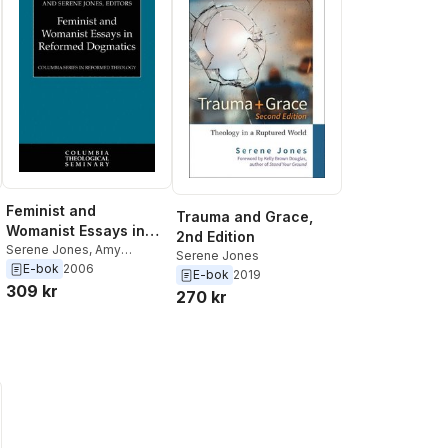
Feminist and
Trauma and Grace,
Womanist Essays in
2nd Edition
Reformed Dogmatics
Serene Jones
,
Amy
Serene Jones
Plantinga Pauw
E-bok
2006
E-bok
2019
309 kr
270 kr