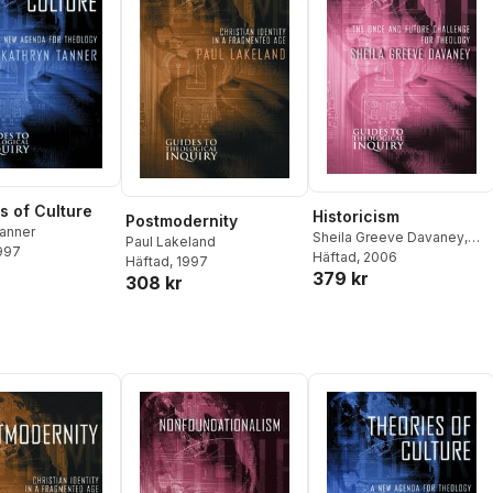
s of Culture
Historicism
Postmodernity
Tanner
Sheila Greeve Davaney
,
Paul Lakeland
1997
Sheila Greeve Davaney
Häftad
, 2006
Häftad
, 1997
379 kr
308 kr