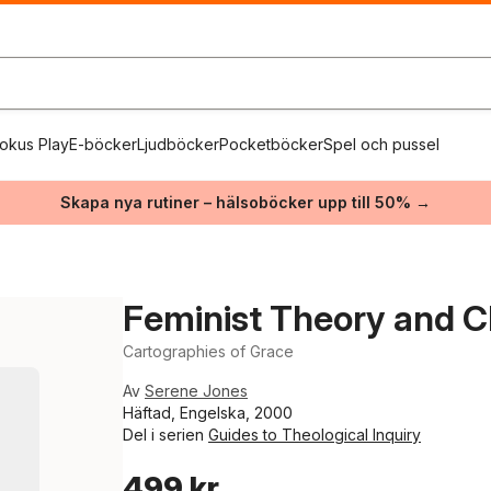
okus Play
E-böcker
Ljudböcker
Pocketböcker
Spel och pussel
Skapa nya rutiner – hälsoböcker upp till 50% →
Feminist Theory and C
Cartographies of Grace
Av
Serene Jones
Häftad, Engelska, 2000
Del i serien
Guides to Theological Inquiry
499 kr