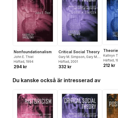
Theorie
Critical Social Theory
Nonfoundationalism
Kathryn 
Gary M. Simpson
,
Gary M.
John E. Thiel
Häftad
, 
Simpson
Häftad
, 2001
Häftad
, 1994
212 kr
332 kr
294 kr
Hoppa över listan
Du kanske också är intresserad av