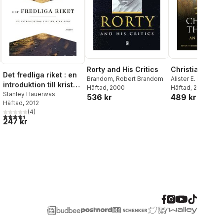
Rorty and His Critics
Christian The
Det fredliga riket : en
Brandom
,
Robert Brandom
Alister E. McGrath
introduktion till kristen
Häftad
, 2000
J. Thomas
Häftad
, 2024
etik
Stanley Hauerwas
536 kr
489 kr
Häftad
, 2012
(
4
)
4,5
utav 5 stjärnor. Totalt antal röster:
247 kr