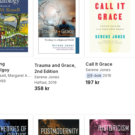
ing
Call It Grace
Trauma and Grace,
lgoy
Serene Jones
2nd Edition
sell
,
Margaret A.
E-bok
2019
Serene Jones
1999
rene Jones
197 kr
Häftad
, 2019
358 kr