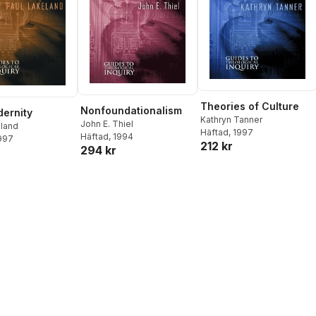
Theories of Culture
Nonfoundationalism
ernity
Kathryn Tanner
John E. Thiel
eland
Häftad
, 1997
Häftad
, 1994
1997
212 kr
294 kr