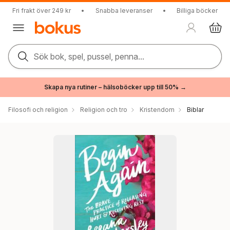
Fri frakt över 249 kr
•
Snabba leveranser
•
Billiga böcker
Sök bok, spel, pussel, penna...
Skapa nya rutiner – hälsoböcker upp till 50% →
Filosofi och religion
Religion och tro
Kristendom
Biblar