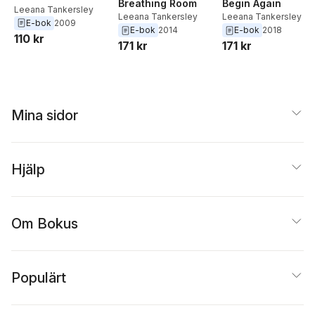
Breathing Room
Begin Again
Leeana Tankersley
Leeana Tankersley
Leeana Tankersley
E-bok
2009
E-bok
2014
E-bok
2018
110 kr
171 kr
171 kr
Mina sidor
Hjälp
Om Bokus
Populärt