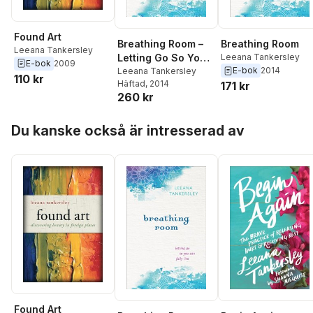
Found Art
Breathing Room –
Breathing Room
Leeana Tankersley
Letting Go So You
Leeana Tankersley
E-bok
2009
E-bok
2014
Can Fully Live
Leeana Tankersley
110 kr
Häftad
, 2014
171 kr
260 kr
Hoppa över listan
Du kanske också är intresserad av
Found Art