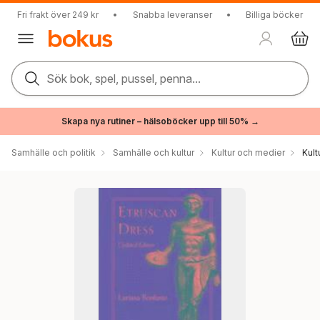
Fri frakt över 249 kr
•
Snabba leveranser
•
Billiga böcker
Sök bok, spel, pussel, penna...
Skapa nya rutiner – hälsoböcker upp till 50% →
Samhälle och politik
Samhälle och kultur
Kultur och medier
Kul