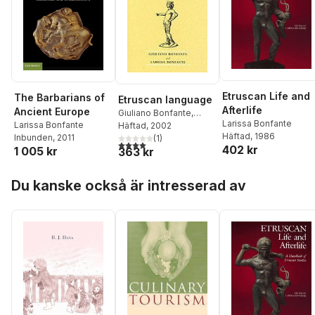
Etruscan Life and
The Barbarians of
Etruscan language
Afterlife
Ancient Europe
Giuliano Bonfante
,
Larissa Bonfante
Larissa Bonfante
Larissa Bonfante
Häftad
, 2002
Häftad
, 1986
Inbunden
, 2011
(
1
)
4,0
utav 5 stjärnor. Totalt antal röster:
402 kr
1 005 kr
363 kr
Hoppa över listan
Du kanske också är intresserad av