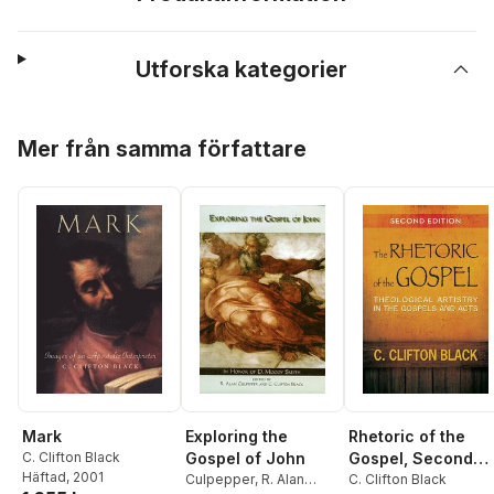
Utforska kategorier
Hoppa över listan
Mer från samma författare
Mark
Exploring the
Rhetoric of the
C. Clifton Black
Gospel of John
Gospel, Second
Häftad
, 2001
Culpepper
,
R. Alan
Edition
C. Clifton Black