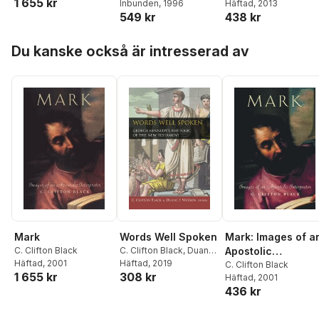
1 655 kr
Culpepper
Inbunden
, 1996
,
C. Clifton
Häftad
, 2013
549 kr
438 kr
Black
Hoppa över listan
Du kanske också är intresserad av
Mark
Words Well Spoken
Mark: Images of a
C. Clifton Black
C. Clifton Black
,
Duane
Apostolic
Häftad
, 2001
F. Watson
Häftad
, 2019
Interpreter
C. Clifton Black
1 655 kr
308 kr
Häftad
, 2001
436 kr