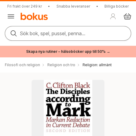
Fri frakt över 249 kr
•
Snabba leveranser
•
Billiga böcker
Sök bok, spel, pussel, penna...
Skapa nya rutiner – hälsoböcker upp till 50% →
Filosofi och religion
Religion och tro
Religion: allmänt