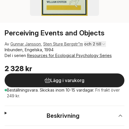
Perceiving Events and Objects
Av
Gunnar Jansson
,
Sten Sture Bergstr”m
och 2 till
Inbunden, Engelska, 1994
Del i serien
Resources for Ecological Psychology Series
2 328 kr
Lägg i varukorg
Beställningsvara.
Skickas
inom 10-15 vardagar
.
Fri frakt över
249 kr.
Beskrivning