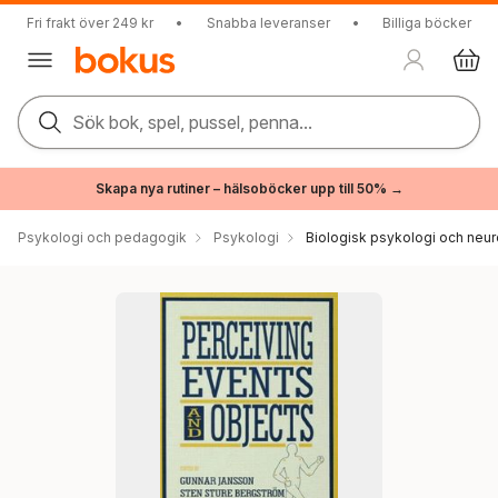
Fri frakt över 249 kr
•
Snabba leveranser
•
Billiga böcker
Sök bok, spel, pussel, penna...
Skapa nya rutiner – hälsoböcker upp till 50% →
Psykologi och pedagogik
Psykologi
Biologisk psykologi och neu