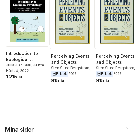
Introduction to
Perceiving Events
Perceiving Events
Ecological
and Objects
and Objects
Psychology
Julia J. C. Blau
,
Jeffrey
Sten Sture Bergstrom
,
Sten Sture Bergstrom
,
B. Wagman
Häftad
, 2022
William Epstein
,
Sten
William Epstein
,
Sten
E-bok
2013
E-bok
2013
1 215 kr
Sture Bergstr&quote;m
,
Sture Bergstr&quote;
915 kr
915 kr
Gunnar Jansson
Gunnar Jansson
Mina sidor