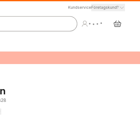
Kundservice
Företagskund?
en
828