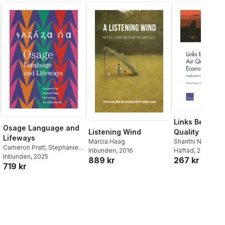
Links Between
Osage Language and
Listening Wind
Quality and E
Lifeways
Marcia Haag
Growth
Shanthi Nataraj
,
R
Cameron Pratt
,
Stephanie
Inbunden
, 2016
Chari
Häftad
,
Amy Richa
, 2014
Rapp
Inbunden
,
Marcia Haag
, 2025
,
Dylan
889 kr
267 kr
Henry Willis
719 kr
Herrick