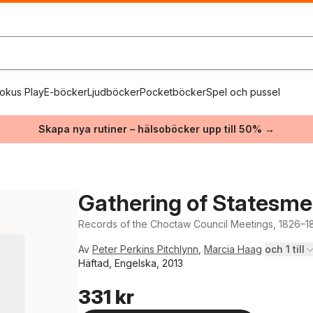
okus Play
E-böcker
Ljudböcker
Pocketböcker
Spel och pussel
Skapa nya rutiner – hälsoböcker upp till 50% →
Gathering of Statesm
Records of the Choctaw Council Meetings, 1826–1
Av
Peter Perkins Pitchlynn
,
Marcia Haag
och 1 till
Häftad, Engelska, 2013
331 kr