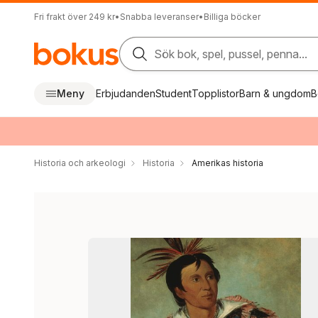
Fri frakt över 249 kr
•
Snabba leveranser
•
Billiga böcker
Sök bok, spel, pussel, penna...
Meny
Erbjudanden
Student
Topplistor
Barn & ungdom
B
Historia och arkeologi
Historia
Amerikas historia