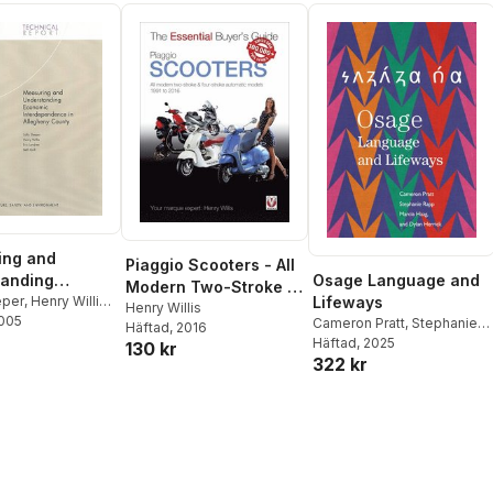
ing and
Piaggio Scooters - All
Osage Language and
tanding
Modern Two-Stroke &
Lifeways
ic
eper
,
Henry Willis
,
Four-Stroke Automatic
Henry Willis
ree
2005
,
Beth Grill
Cameron Pratt
,
Stephanie
pendence in
Häftad
, 2016
Models 1991 to 2016
Rapp
Häftad
,
Marcia Haag
, 2025
,
Dylan
ny County
130 kr
322 kr
Herrick