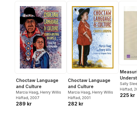
Measur
Unders
Choctaw Language
Choctaw Language
Econom
Sally Sle
and Culture
and Culture
Eric Land
Häftad
, 
Interde
Marcia Haag
,
Henry Willis
Marcia Haag
,
Henry Willis
225 kr
Alleghe
Häftad
, 2007
Häftad
, 2001
289 kr
282 kr