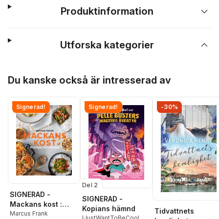
Produktinformation
Utforska kategorier
Hoppa över listan
Du kanske också är intresserad av
Signerad!
Signerad!
-30%
Del 2
SIGNERAD -
SIGNERAD -
Mackans kost :
Kopians hämnd
Tidvattnets
Middagar och
Marcus Frank
IJustWantToBeCool
,