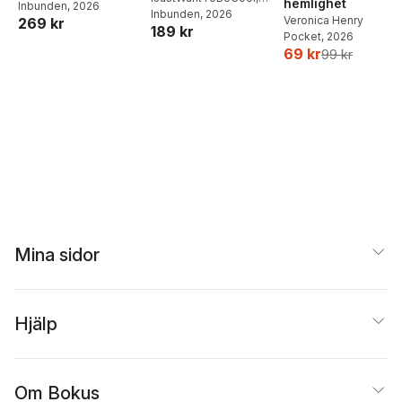
hemlighet
Inbunden
, 2026
matlådor
Joel Adolphson
Inbunden
, 2026
,
Emil
Veronica Henry
269 kr
189 kr
Ejdemo Beer
,
Victor
Pocket
, 2026
Beer
69 kr
99 kr
Mina sidor
Hjälp
Om Bokus