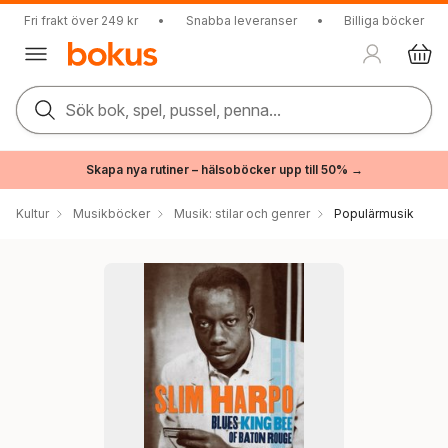
Fri frakt över 249 kr
•
Snabba leveranser
•
Billiga böcker
Sök bok, spel, pussel, penna...
Skapa nya rutiner – hälsoböcker upp till 50% →
Kultur
Musikböcker
Musik: stilar och genrer
Populärmusik