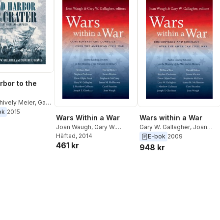
rbor to the
hively Meier
,
Gary
her
,
Joan Waugh
,
ok
2015
Wars Within a War
Wars within a War
L. Krick
Joan Waugh
,
Gary W.
Gary W. Gallagher
,
Joan
Gallagher
Häftad
, 2014
Waugh
E-bok
2009
461 kr
948 kr