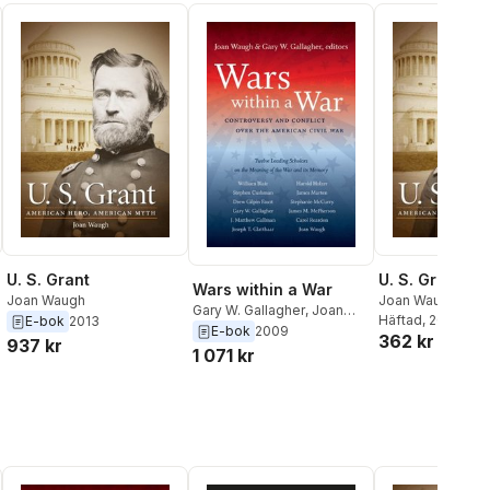
U. S. Grant
U. S. Grant
Wars within a War
Joan Waugh
Joan Waugh
Gary W. Gallagher
,
Joan
Häftad
, 2013
E-bok
2013
Waugh
E-bok
2009
362 kr
937 kr
1 071 kr