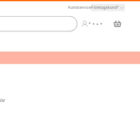
Kundservice
Företagskund?
War