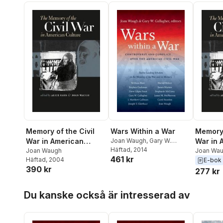
Memory of the Civil
Wars Within a War
Memory 
War in American
Joan Waugh
,
Gary W.
War in 
Gallagher
Häftad
, 2014
Culture
Joan Waugh
Culture
Joan Wa
461 kr
Häftad
, 2004
E-bok
390 kr
277 kr
Hoppa över listan
Du kanske också är intresserad av