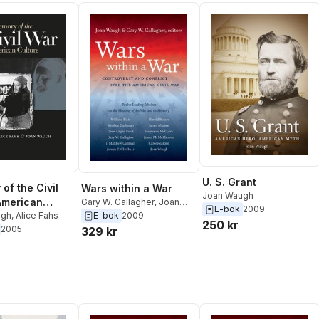
U. S. Grant
of the Civil
Wars within a War
Joan Waugh
American
Gary W. Gallagher
,
Joan
E-bok
2009
Waugh
E-bok
2009
ugh
,
Alice Fahs
250 kr
2005
329 kr