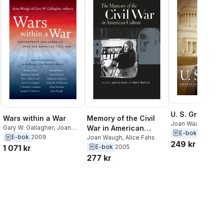
U. S. Grant
Memory of the Civil
Wars within a War
Joan Waugh
War in American
Gary W. Gallagher
,
Joan
E-bok
2009
Waugh
E-bok
2009
Culture
Joan Waugh
,
Alice Fahs
249 kr
E-bok
2005
1 071 kr
277 kr