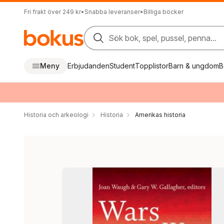
Fri frakt över 249 kr
•
Snabba leveranser
•
Billiga böcker
Sök bok, spel, pussel, penna...
Meny
Erbjudanden
Student
Topplistor
Barn & ungdom
B
Historia och arkeologi
Historia
Amerikas historia