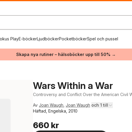
okus Play
E-böcker
Ljudböcker
Pocketböcker
Spel och pussel
Skapa nya rutiner – hälsoböcker upp till 50% →
Wars Within a War
Controversy and Conflict Over the American Civil 
Av
Joan Waugh
,
Joan Waugh
och 1 till
Häftad, Engelska, 2010
660 kr