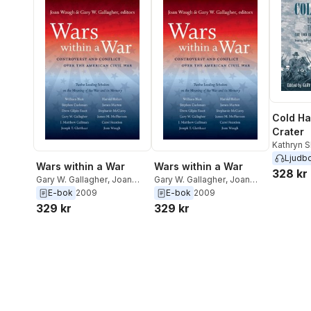
Cold Ha
Crater
Kathryn S
W. Gallag
Ljudb
Wars within a War
Wars within a War
Robert E. 
328 kr
Gary W. Gallagher
,
Joan
Gary W. Gallagher
,
Joan
Waugh
Waugh
E-bok
2009
E-bok
2009
329 kr
329 kr