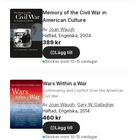
Memory of the Civil War in
American Culture
Av
Joan Waugh
Häftad, Engelska, 2004
389 kr
Lägg till
Skickas
inom 10-15 vardagar
Wars Within a War
Controversy and Conflict Over the American
Civil War
Av
Joan Waugh
,
Gary W. Gallagher
Häftad, Engelska, 2014
460 kr
Lägg till
Skickas
inom 10-15 vardagar