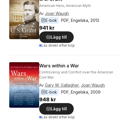
American Hero, American Myth
Av
Joan Waugh
E-bok
PDF
, 
Engelska
, 
2013
941 kr
Lägg till
Läs direkt efter köp
Wars within a War
Controversy and Conflict over the American
Civil War
Av
Gary W. Gallagher
,
Joan Waugh
E-bok
PDF
, 
Engelska
, 
2009
948 kr
Lägg till
Läs direkt efter köp