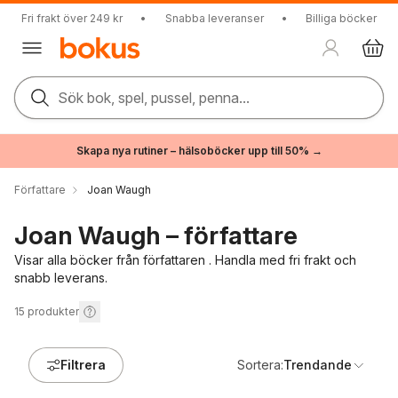
Fri frakt över 249 kr
•
Snabba leveranser
•
Billiga böcker
Sök bok, spel, pussel, penna...
Skapa nya rutiner – hälsoböcker upp till 50% →
Författare
Joan Waugh
Joan Waugh – författare
Visar alla böcker från författaren . Handla med fri frakt och
snabb leverans.
15
produkter
Filtrera
Sortera:
Trendande