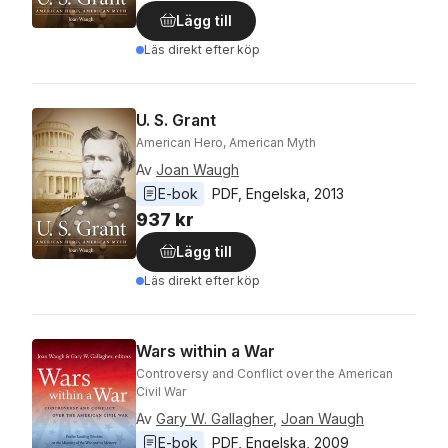
Lägg till
Läs direkt efter köp
U. S. Grant
American Hero, American Myth
Av
Joan Waugh
E-bok
PDF
, 
Engelska
, 
2013
937 kr
Lägg till
Läs direkt efter köp
Wars within a War
Controversy and Conflict over the American
Civil War
Av
Gary W. Gallagher
,
Joan Waugh
E-bok
PDF
, 
Engelska
, 
2009