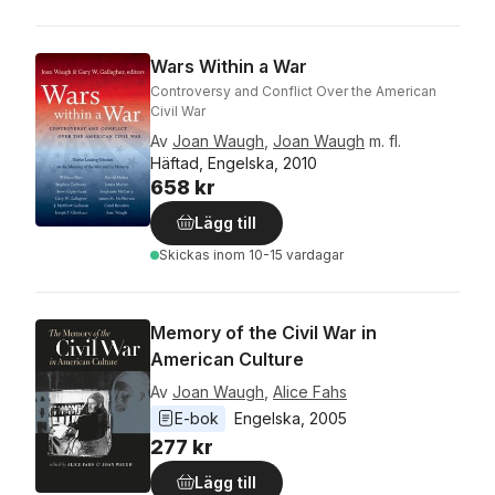
Wars Within a War
Controversy and Conflict Over the American
Civil War
Av
Joan Waugh
,
Joan Waugh
m. fl.
Häftad, Engelska, 2010
658 kr
Lägg till
Skickas
inom 10-15 vardagar
Memory of the Civil War in
American Culture
Av
Joan Waugh
,
Alice Fahs
E-bok
Engelska
, 
2005
277 kr
Lägg till