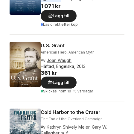
1 071 kr
Lägg till
Läs direkt efter köp
U. S. Grant
American Hero, American Myth
Av
Joan Waugh
Häftad, Engelska, 2013
361 kr
Lägg till
Skickas
inom 10-15 vardagar
Cold Harbor to the Crater
The End of the Overland Campaign
Av
Kathryn Shively Meier
,
Gary W.
Gallagher
m. fl.