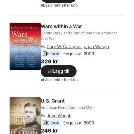
Läs direkt efter köp
Wars within a War
Controversy and Conflict over the American
Civil War
Av
Gary W. Gallagher
,
Joan Waugh
E-bok
Engelska
, 
2009
329 kr
Lägg till
Läs direkt efter köp
U. S. Grant
American Hero, American Myth
Av
Joan Waugh
E-bok
Engelska
, 
2009
249 kr