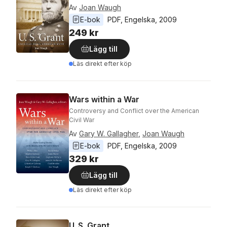
Av
Joan Waugh
E-bok
PDF
, 
Engelska
, 
2009
249 kr
Lägg till
Läs direkt efter köp
Wars within a War
Controversy and Conflict over the American
Civil War
Av
Gary W. Gallagher
,
Joan Waugh
E-bok
PDF
, 
Engelska
, 
2009
329 kr
Lägg till
Läs direkt efter köp
U. S. Grant