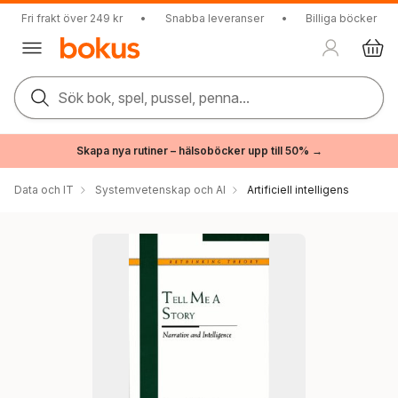
Fri frakt över 249 kr
•
Snabba leveranser
•
Billiga böcker
Sök bok, spel, pussel, penna...
Skapa nya rutiner – hälsoböcker upp till 50% →
Data och IT
Systemvetenskap och AI
Artificiell intelligens