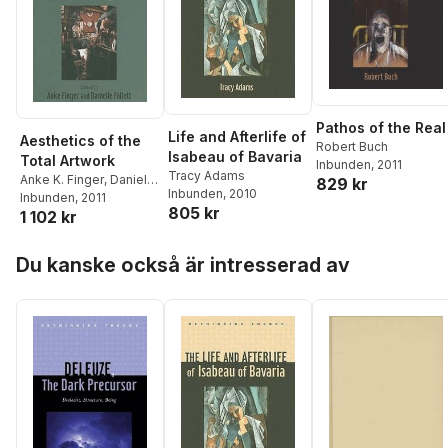
Pathos of the Real
Life and Afterlife of
Aesthetics of the
Robert Buch
Isabeau of Bavaria
Total Artwork
Inbunden
, 2011
Tracy Adams
Anke K. Finger
,
Danielle
829 kr
Inbunden
, 2010
Follett
Inbunden
, 2011
805 kr
1 102 kr
Hoppa över listan
Du kanske också är intresserad av