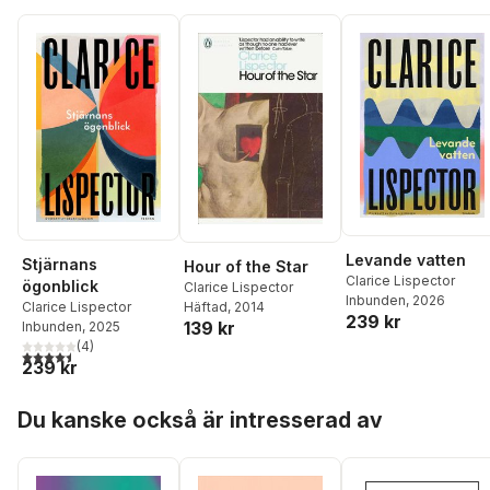
Levande vatten
Stjärnans
Hour of the Star
Clarice Lispector
ögonblick
Clarice Lispector
Inbunden
, 2026
Clarice Lispector
Häftad
, 2014
239 kr
139 kr
Inbunden
, 2025
(
4
)
4,5
utav 5 stjärnor. Totalt antal röster:
239 kr
Hoppa över listan
Du kanske också är intresserad av