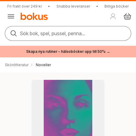
Fri frakt över 249 kr
•
Snabba leveranser
•
Billiga böcker
Sök bok, spel, pussel, penna...
Skapa nya rutiner – hälsoböcker upp till 50% →
Skönlitteratur
Noveller