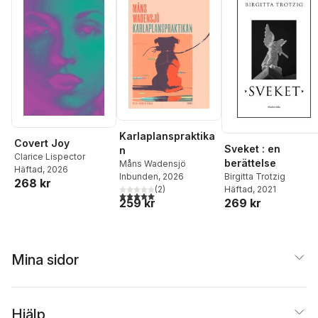
Karlaplanspraktika
Covert Joy
Sveket : en
n
Clarice Lispector
berättelse
Måns Wadensjö
Häftad
, 2026
Inbunden
, 2026
Birgitta Trotzig
268 kr
(
2
)
Häftad
, 2021
5,0
utav 5 stjärnor. Totalt antal röster:
259 kr
269 kr
Mina sidor
Hjälp