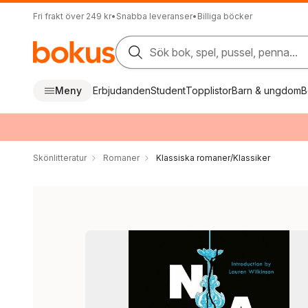
Fri frakt över 249 kr
•
Snabba leveranser
•
Billiga böcker
Sök bok, spel, pussel, penna...
Meny
Erbjudanden
Student
Topplistor
Barn & ungdom
B
Skönlitteratur
Romaner
Klassiska romaner/Klassiker