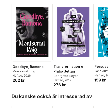
Transformation of
Persuas
Goodbye, Ramona
Philip Jettan
Jane Aus
Montserrat Roig
Häftad
, 
Häftad
, 2026
Georgette Heyer
159 kr
262 kr
Häftad
, 2019
276 kr
Hoppa över listan
Du kanske också är intresserad av