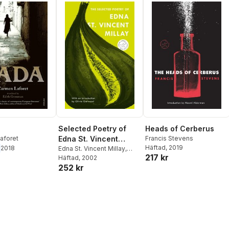
Selected Poetry of
Heads of Cerberus
aforet
Edna St. Vincent
Francis Stevens
Häftad
, 2019
2018
Millay
Edna St. Vincent Millay
,
217 kr
Nancy Milford
Häftad
, 2002
252 kr