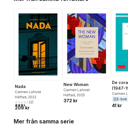
De cora
New Woman
Nada
(1947-1
Carmen Laforet
Carmen Laforet
Carmen L
Häftad
, 2025
Häftad
, 2022
Fortun
E-bok
372 kr
(
2
)
3,5
utav 5 stjärnor. Totalt antal röster:
41 kr
209 kr
Hoppa över listan
Mer från samma serie