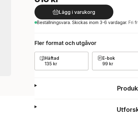
Lägg i varukorg
Beställningsvara.
Skickas
inom 3-6 vardagar
.
Fri f
Fler format och utgåvor
Häftad
E-bok
135 kr
99 kr
Produk
Utfors