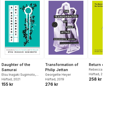
Daughter of the
Transformation of
Return of the 
Samurai
Philip Jettan
Rebecca West
Häftad
, 2004
Etsu Inagaki Sugimoto
,
Georgette Heyer
258 kr
Karen Tei Yamashita
Häftad
, 2021
Häftad
, 2019
155 kr
276 kr