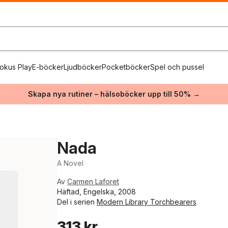
okus Play
E-böcker
Ljudböcker
Pocketböcker
Spel och pussel
Skapa nya rutiner – hälsoböcker upp till 50% →
Nada
A Novel
Av
Carmen Laforet
Häftad, Engelska, 2008
Del i serien
Modern Library Torchbearers
313 kr