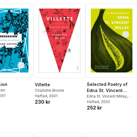
ion
Selected Poetry of
Villette
ten
Edna St. Vincent
Charlotte Bronte
2001
Häftad
, 2001
Millay
Edna St. Vincent Millay
,
230 kr
Nancy Milford
Häftad
, 2002
252 kr