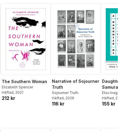
Narrative of Sojourner
Daughter of t
The Southern Woman
Truth
Samurai
Elizabeth Spencer
Häftad
, 2021
Sojourner Truth
Etsu Inagaki Sug
212 kr
Häftad
, 2026
Karen Tei Yamash
Häftad
, 2021
116 kr
155 kr