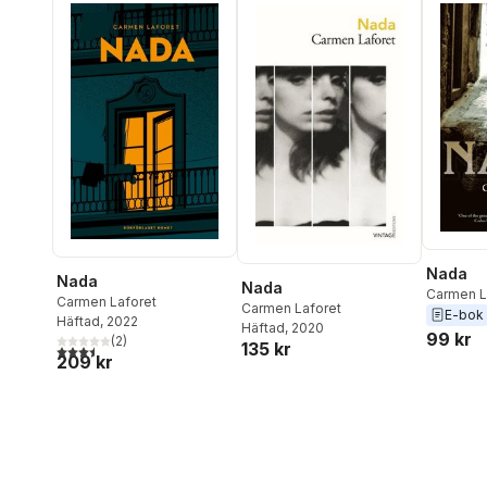
Nada
Nada
Nada
Carmen L
Carmen Laforet
Carmen Laforet
E-bok
Häftad
, 2022
Häftad
, 2020
99 kr
(
2
)
135 kr
3,5
utav 5 stjärnor. Totalt antal röster:
209 kr