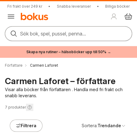
Fri frakt över 249 kr
•
Snabba leveranser
•
Billiga böcker
Sök bok, spel, pussel, penna...
Skapa nya rutiner – hälsoböcker upp till 50% →
Författare
Carmen Laforet
Carmen Laforet – författare
Visar alla böcker från författaren . Handla med fri frakt och
snabb leverans.
7
produkter
Filtrera
Sortera:
Trendande