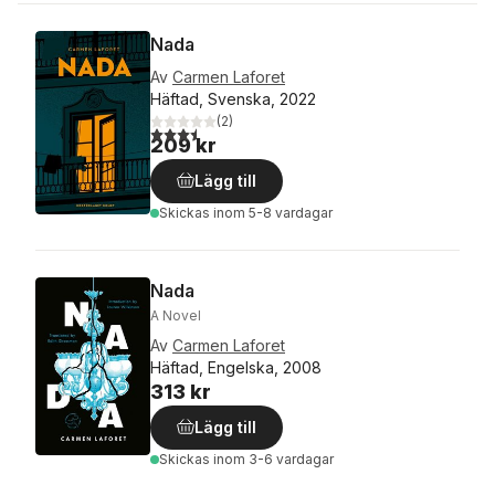
Nada
Av
Carmen Laforet
Häftad, Svenska, 2022
(
2
)
3,5
utav 5 stjärnor. Totalt antal röster:
209 kr
Lägg till
Skickas
inom 5-8 vardagar
Nada
A Novel
Av
Carmen Laforet
Häftad, Engelska, 2008
313 kr
Lägg till
Skickas
inom 3-6 vardagar