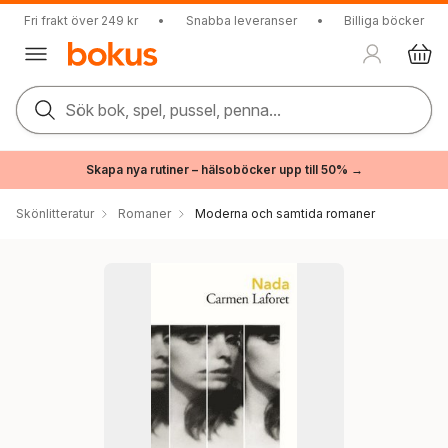
Fri frakt över 249 kr
•
Snabba leveranser
•
Billiga böcker
Sök bok, spel, pussel, penna...
Skapa nya rutiner – hälsoböcker upp till 50% →
Skönlitteratur
Romaner
Moderna och samtida romaner