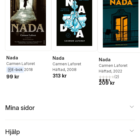
Nada
Nada
Nada
Carmen Laforet
Carmen Laforet
Carmen Laforet
Häftad
, 2008
E-bok
2018
Häftad
, 2022
313 kr
99 kr
(
2
)
3,5
utav 5 stjärnor. Tota
209 kr
Mina sidor
Hjälp