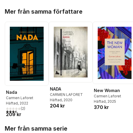
Hoppa över listan
Mer från samma författare
NADA
New Woman
Nada
CARMEN LAFORET
Carmen Laforet
Carmen Laforet
Häftad
, 2020
Häftad
, 2025
Häftad
, 2022
204 kr
370 kr
(
2
)
3,5
utav 5 stjärnor. Totalt antal röster:
209 kr
Hoppa över listan
Mer från samma serie