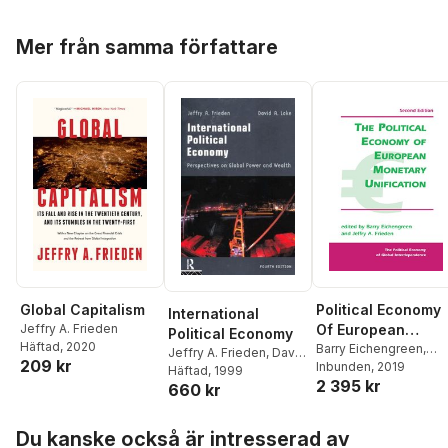
Hoppa över listan
Mer från samma författare
Global Capitalism
Political Economy
International
Jeffry A. Frieden
Of European
Political Economy
Häftad
, 2020
Monetary
Barry Eichengreen
,
Jeffry A. Frieden
,
David
209 kr
Jeffry A Frieden
Inbunden
, 2019
Unification
A. Lake
Häftad
, 1999
2 395 kr
660 kr
Hoppa över listan
Du kanske också är intresserad av