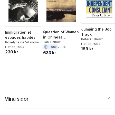
Jumping the Job
Question of Women
Immigration et
Track
in Chinese
espaces habités
Peter C. Brown
Feminism
Tani Barlow
Roselyne de Villanova
Häftad
, 1994
E-bok
2004
Häftad
, 1994
189 kr
230 kr
633 kr
Mina sidor