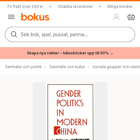
Fri frakt över 249 kr
•
Snabba leveranser
•
Billiga böcker
Sök bok, spel, pussel, penna...
Skapa nya rutiner – hälsoböcker upp till 50% →
Samhälle och politik
Samhälle och kultur
Sociala grupper och ident