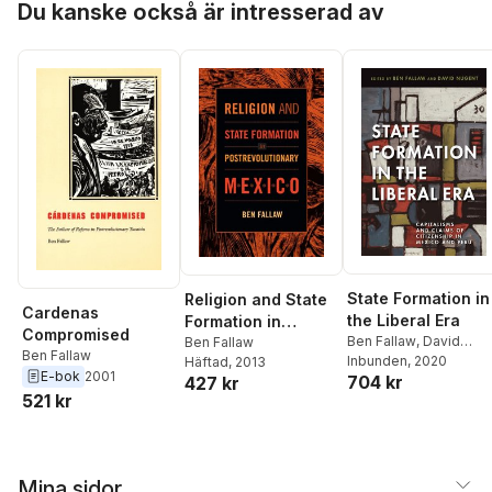
Du kanske också är intresserad av
State Formation in
Religion and State
Cardenas
the Liberal Era
Formation in
Compromised
Ben Fallaw
,
David
Postrevolutionary
Ben Fallaw
Ben Fallaw
Nugent
Inbunden
, 2020
Häftad
, 2013
Mexico
E-bok
2001
704 kr
427 kr
521 kr
Mina sidor