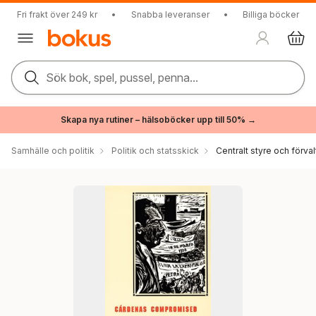
Fri frakt över 249 kr
•
Snabba leveranser
•
Billiga böcker
Sök bok, spel, pussel, penna...
Skapa nya rutiner – hälsoböcker upp till 50% →
Samhälle och politik
Politik och statsskick
Centralt styre och förval