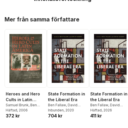
Hoppa över listan
Mer från samma författare
Heroes and Hero
State Formation in
State Formation in
Cults in Latin
the Liberal Era
the Liberal Era
America
Samuel Brunk
,
Ben
Ben Fallaw
,
David
Ben Fallaw
,
David
Fallaw
Häftad
, 2006
Nugent
Inbunden
, 2020
Nugent
Häftad
, 2026
372 kr
704 kr
411 kr
Hoppa över listan