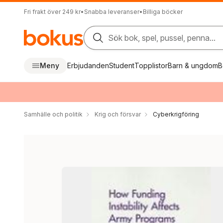
Fri frakt över 249 kr
•
Snabba leveranser
•
Billiga böcker
Sök bok, spel, pussel, penna...
Meny
Erbjudanden
Student
Topplistor
Barn & ungdom
B
Samhälle och politik
Krig och försvar
Cyberkrigföring