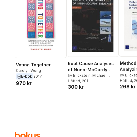
Methodo
Root Cause Analyses
Voting Together
Analyzi
of Nunn-McCurdy
Carolyn Wong
Causes
Irv Blicks
Breaches
Irv Blickstein
,
Michael
E-bok
2017
Drezner
Häftad
, 
,
Boito
Häftad
,
Jeffrey A Drezner
, 2011
,
Mccurd
970 kr
268 kr
Megan M
300 kr
James Dryden
,
Kenneth
Nemfako
Horn
,
James G Kallimani
,
Sollinger
Martin C Libicki
,
Megan
McKernan
,
Roger C
Molander
,
Charles
Nemfakos
,
Chad J R
Ohlandt
,
Caroline Reilly
,
Rena Rudavsky
,
Jerry M
Sollinger
,
Katharine Watkins
Webb
,
Carolyn Wong