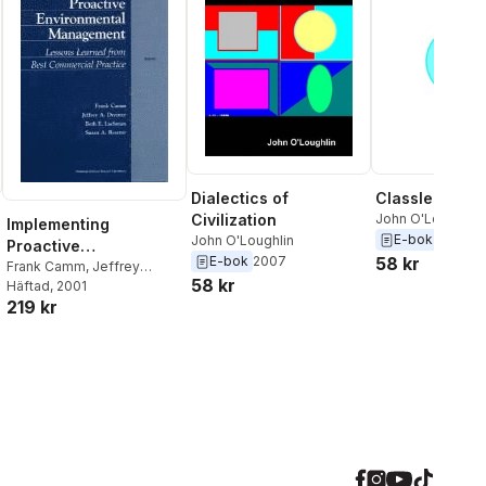
Dialectics of
Classless Sol
Civilization
John O'Loughlin
Implementing
E-bok
2007
John O'Loughlin
Proactive
E-bok
2007
58 kr
Environmental
Frank Camm
,
Jeffrey
58 kr
Drezner
Häftad
, 2001
,
Beth E. Lachman
,
Management
219 kr
Susan Resetar