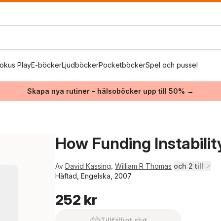
okus Play
E-böcker
Ljudböcker
Pocketböcker
Spel och pussel
Skapa nya rutiner – hälsoböcker upp till 50% →
How Funding Instabili
Av
David Kassing
,
William R Thomas
och 2 till
Häftad, Engelska, 2007
252 kr
Tillfälligt slut