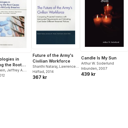
Future of the Army's
Candle Is My Sun
logies in
Civilian Workforce
Arthur W. Soderlund
ng the Root
Shanthi Nataraj
,
Lawrence
Inbunden
, 2007
 of Nunn-
tein
,
Jeffrey A.
M. Hanser
Häftad
, 2014
,
Frank Camm
,
439 kr
2012
Brian McInnis
,
y Breaches
367 kr
Jessica Yeats
cKErnan
,
Charles
s
,
Jerry M.
,
Carolyn Wong