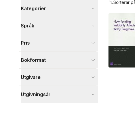
Sorterar p
Kategorier
Böcker
Språk
Samhälle och politik
1
Visa fler
Pris
Visa fler
Bokformat
Utgivare
Utgivningsår