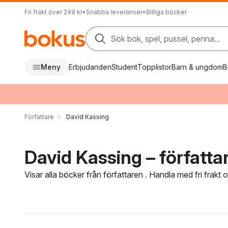
Fri frakt över 249 kr
•
Snabba leveranser
•
Billiga böcker
Sök bok, spel, pussel, penna...
Meny
Erbjudanden
Student
Topplistor
Barn & ungdom
B
Författare
David Kassing
David Kassing – författa
Visar alla böcker från författaren . Handla med fri frakt
Hoppa över filtreringsmeny