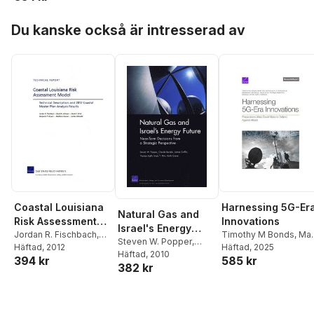
Chase
,
Michael
Deterring or
Hoppa över listan
Johnson
,
Michael J
Defeating
Du kanske också är intresserad av
Lostumbo
,
James
Aggression?
Bonomo
,
Muharrem
Mane
,
Paul S Steinberg
Coastal Louisiana
Harnessing 5G-Er
Natural Gas and
Risk Assessment
Innovations
Israel's Energy
Model
Jordan R. Fischbach
,
Timothy M Bonds
,
Mar
Future
Steven W. Popper
,
David R. Johnson
Häftad
, 2012
,
Lee
Häftad
,
Nicholas A
, 2025
Claude Berrebi
Häftad
, 2010
,
James
394 kr
585 kr
David S. Ortiz
,
Benjamin
O'Donoughue
382 kr
Griffin
,
Thomas Light
,
P. Bryant
,
Matthew
Endy Y. Min
Hoover
,
Jordan
Ostwald