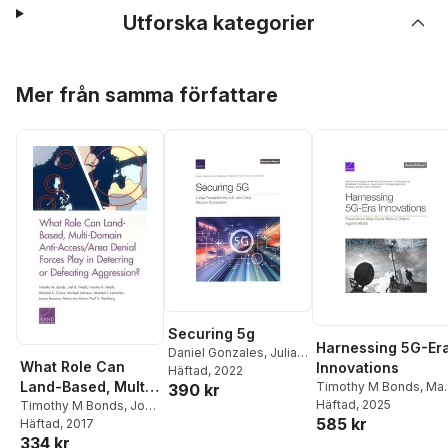
Utforska kategorier
Hoppa över listan
Mer från samma författare
Securing 5g
Harnessing 5G-Er
Daniel Gonzales
,
Julia
What Role Can
Innovations
Brackup
Häftad
, 2022
,
Spencer
Land-Based, Multi-
Timothy M Bonds
,
Mar
390 kr
Pfeifer
,
Timothy M
Lee
Häftad
,
Nicholas A
, 2025
Domain Anti-
Timothy M Bonds
,
Joel
Bonds
585 kr
O'Donoughue
B Predd
Häftad
, 2017
,
Timothy R
Access/Area Denial
334 kr
Heath
,
Michael S
Forces Play in