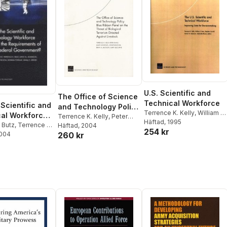
U.S. Scientific and
The Office of Science
Technical Workforce
 Scientific and
and Technology Policy
Terrence K. Kelly
,
William P.
al Workforce
Blue Ribbon Panel on
Terrence K. Kelly
,
Peter
Butz
Häftad
,
Stephen Carroll
, 1995
,
e
. Butz
,
Terrence K.
Chalk
Häftad
,
James Bonomo
, 2004
,
the Threat of
254 kr
David M. Adamson
,
260 kr
id M. Adamson
2004
,
John Parachini
,
Brian A.
ments of the
Biological Terrorism
Gabrielle Bloom
 A. Bloom
,
Donna
Jackson
,
Gary Cecchine
l Government?
Directed Against
Mihal E. Gross
Livestock