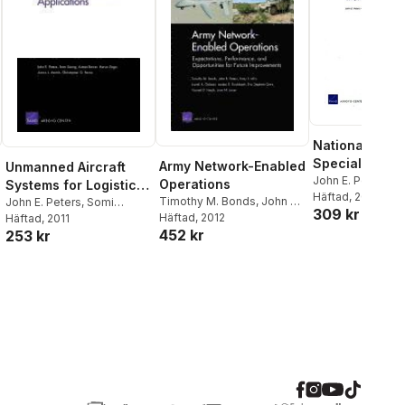
National Guar
Special Force
Army Network-Enabled
Unmanned Aircraft
John E. Peters
,
Br
Operations
Systems for Logistics
Shannon
Häftad
, 2012
,
Matthew
Timothy M. Bonds
,
John E.
Applications
John E. Peters
,
Somi
309 kr
Peters
Häftad
,
, 2012
Endy Y. Min
,
Lionel
Seong
Häftad
,
, 2011
Aimee Bower
,
452 kr
A. Galway
,
Jordan R.
253 kr
Harun Dogo
,
Aaron L.
Fischbach
,
Eric Stephen
Martin
,
Christopher G.
Gons
,
Garrett D. Heath
,
Pernin
Jean M. Jones