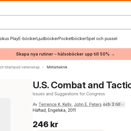
okus Play
E-böcker
Ljudböcker
Pocketböcker
Spel och pussel
Skapa nya rutiner – hälsoböcker upp till 50% →
och tillämpad vetenskap
Militärteknik
U.S. Combat and Tacti
Issues and Suggestions for Congress
Av
Terrence K. Kelly
,
John E. Peters
och 3 till
Häftad, Engelska, 2011
246 kr