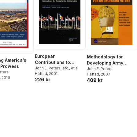
European
Methodology for
ng America's
Contributions to
Developing Army
y Prowess
Operation Allied Force
John E. Peters
,
etc.
,
et al
Acquisition Strategies
John E. Peters
eters
Häftad
, 2001
Häftad
, 2007
for an Uncertain
, 2016
226 kr
409 kr
Future