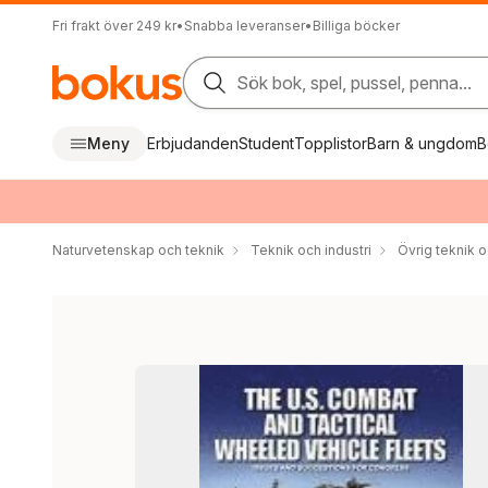
Fri frakt över 249 kr
•
Snabba leveranser
•
Billiga böcker
Sök bok, spel, pussel, penna...
Meny
Erbjudanden
Student
Topplistor
Barn & ungdom
B
Naturvetenskap och teknik
Teknik och industri
Övrig teknik 