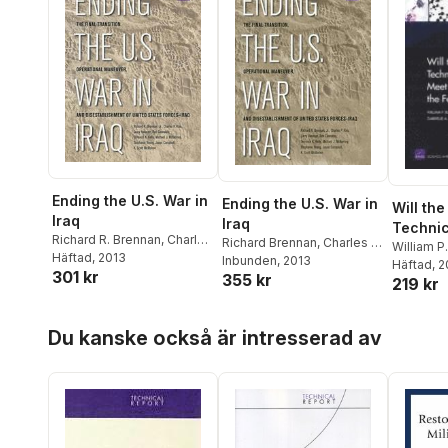
Ending the U.S. War in
Ending the U.S. War in
Will the
Iraq
Iraq
Technic
Richard R. Brennan
,
Charles
Richard Brennan
,
Charles P.
Meet th
William P
P. Ries
Häftad
,
, 2013
Larry Hanauer
,
Ben
Ries
Inbunden
,
Larry Hanauer
, 2013
,
Ben
Kelly
Häftad
,
Dav
, 
Require
301 kr
Connable
,
Terrence K.
355 kr
Connable
,
Terrence K.
219 kr
Gabrielle
Federa
Kelly
,
Michael J. McNerney
,
Kelly
,
Michael J. McNerney
,
Fossum
,
Stephanie Young
,
Jason
Stephanie Young
,
Jason H.
Hoppa över listan
Campbell
,
K. Scott
Campbell
,
K. Scott
Du kanske också är intresserad av
McMahon
McMahon