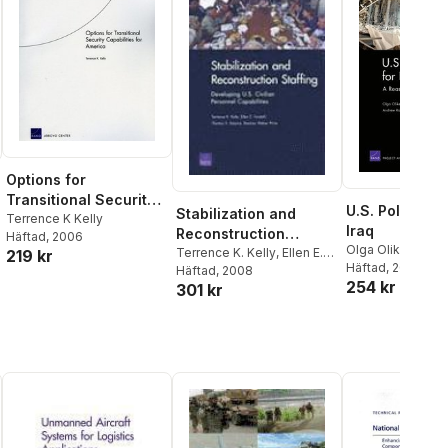
Options for
Transitional Security
U.S. Policy Op
Stabilization and
Capabilities for
Terrence K Kelly
Iraq
Reconstruction
Häftad
, 2006
America
Olga Oliker
,
Keit
Staffing
Terrence K. Kelly
,
Ellen E.
219 kr
Audra K Grant
Häftad
, 2007
,
Te
Tunstall
Häftad
, 2008
,
Thomas S.
254 kr
Kelly
,
Andrew Rat
301 kr
Szayna
,
Deanna Weber
Prine