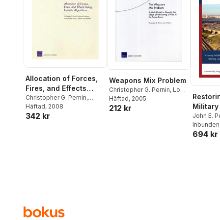
Allocation of Forces,
Weapons Mix Problem
Fires, and Effects
Christopher G. Pernin
,
Louis
Restori
Using Genetic
Christopher G. Pernin
,
R. Moore
Häftad
, 2005
Militar
Katherine Comanor
Häftad
, 2008
,
Lance
212 kr
Algorithms
342 kr
Menthe
,
Louis R. Moore
,
John E. P
Tim Andersen
Inbunden
694 kr