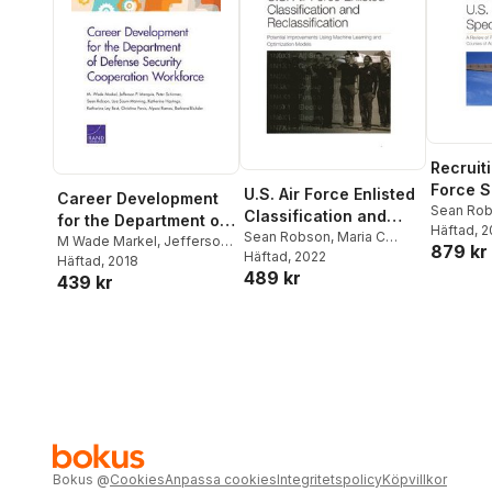
Recruiti
Force S
U.S. Air Force Enlisted
Career Development
Sean Ro
Classification and
for the Department of
Krueger
Häftad
, 
,
Reclassification
Sean Robson
,
Maria C
Defense Security
M Wade Markel
,
Jefferson
879 kr
Lytell
Häftad
,
Matthew Walsh
, 2022
,
P Marquis
Häftad
, 2018
,
Peter Schirmer
,
Cooperation
489 kr
Kimberly Curry Hall
,
Kirsten
439 kr
Sean Robson
,
Lisa Saum-
Workforce
M Keller
,
Vikram Kilambi
,
Manning
,
Katherine
Joshua Snoke
,
Jonathan W
Hastings
,
Katharina Ley
Welburn
,
Patrick S Roberts
,
Best
,
Christina Panis
,
Owen Hall
,
Louis T Mariano
Alyssa Ramos
,
Barbara
Bicksler
Bokus
@
Cookies
Anpassa cookies
Integritetspolicy
Köpvillkor