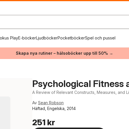
okus Play
E-böcker
Ljudböcker
Pocketböcker
Spel och pussel
Skapa nya rutiner – hälsoböcker upp till 50% →
Psychological Fitness 
A Review of Relevant Constructs, Measures, and Li
Av
Sean Robson
Häftad, Engelska, 2014
251 kr