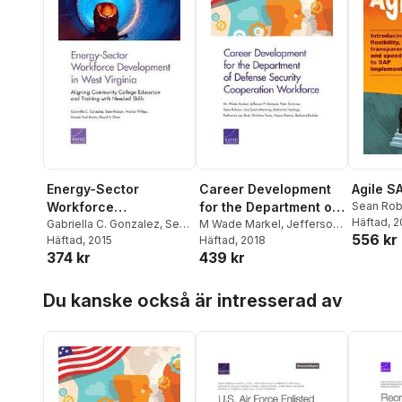
Energy-Sector
Career Development
Agile S
Workforce
for the Department of
Sean Ro
Häftad
, 
Development in West
Gabriella C. Gonzalez
,
Sean
Defense Security
M Wade Markel
,
Jefferson
556 kr
Robson
Häftad
, 2015
,
Andrea Phillips
,
P Marquis
Häftad
, 2018
,
Peter Schirmer
,
Virginia
Cooperation
374 kr
439 kr
Gerald Paul Hunter
,
David
Sean Robson
,
Lisa Saum-
Workforce
S. Ortiz
Manning
,
Katherine
Hoppa över listan
Hastings
,
Katharina Ley
Du kanske också är intresserad av
Best
,
Christina Panis
,
Alyssa Ramos
,
Barbara
Bicksler