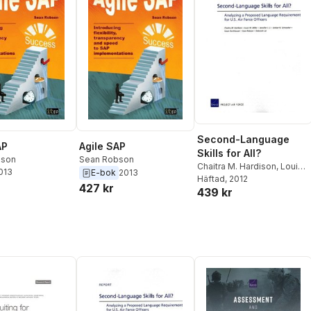
Second-Language
AP
Agile SAP
Skills for All?
bson
Sean Robson
Chaitra M. Hardison
,
Louis
2013
E-bok
2013
W. Miller
Häftad
, 2012
,
Jennifer J. Li
,
427 kr
439 kr
Amber N. Schroeder
,
Susan
Burkhauser
,
Sean Robson
,
Deborah Lai