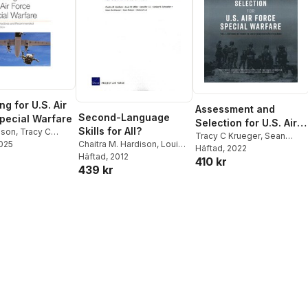
ng for U.S. Air
Assessment and
Second-Language
pecial Warfare
Selection for U.S. Air
Skills for All?
bson
,
Tracy C
Force Special Warfare
Tracy C Krueger
,
Sean
2025
Grace Falgoust
Chaitra M. Hardison
,
Louis
Robson
Häftad
, 2022
,
Joshua Snoke
,
W. Miller
Häftad
, 2012
,
Jennifer J. Li
,
410 kr
Matthew Walsh
,
Matt
439 kr
Amber N. Schroeder
,
Susan
Strawn
,
Anthony Atler
,
Burkhauser
,
Sean Robson
,
Jason H Campbell
,
Isabel
Deborah Lai
Leamon
,
Ryan Haberman
,
Barbara Bicksler