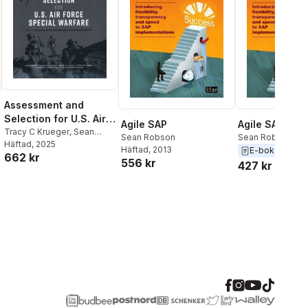
Assessment and
Selection for U.S. Air
Agile SAP
Agile SAP
Force Special Warfare
Tracy C Krueger
,
Sean
Sean Robson
Sean Robson
Robson
Häftad
, 2025
,
Matthew Walsh
Häftad
, 2013
E-bok
2013
662 kr
556 kr
427 kr