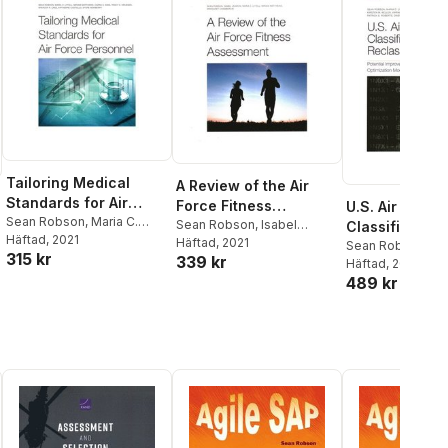
Tailoring Medical
A Review of the Air
Standards for Air
Force Fitness
U.S. Air Force 
Force Personnel
Sean Robson
,
Maria C.
Assessment
Sean Robson
,
Isabel
Classification
Lytell
Häftad
, 2021
Leamon
Häftad
, 2021
Reclassificati
Sean Robson
,
Ma
315 kr
339 kr
Lytell
Häftad
,
Matthew W
, 2022
489 kr
Kimberly Curry Ha
M Keller
,
Vikram 
Joshua Snoke
,
J
Welburn
,
Patrick 
Owen Hall
,
Louis