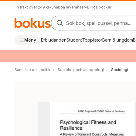
Fri frakt över 249 kr
•
Snabba leveranser
•
Billiga böcker
Sök bok, spel, pussel, penna...
Meny
Erbjudanden
Student
Topplistor
Barn & ungdom
B
Samhälle och politik
Sociologi och antropologi
Sociologi