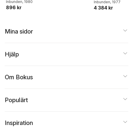
Inbunden
, 1980
Lednicer
Inbunden
,
, 1977
Lester A.
896 kr
4 384 kr
Mitscher
Mina sidor
Hjälp
Om Bokus
Populärt
Inspiration