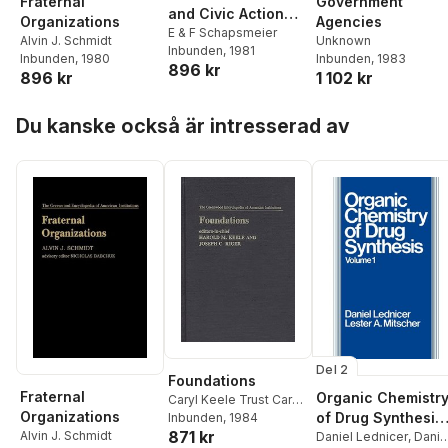
Fraternal
Government
and Civic Action
Organizations
Agencies
Groups
E & F Schapsmeier
Alvin J. Schmidt
Unknown
Inbunden
, 1981
Inbunden
, 1980
Inbunden
, 1983
896 kr
896 kr
1 102 kr
Hoppa över listan
Du kanske också är intresserad av
Del 2
Foundations
Fraternal
Organic Chemistr
Caryl Keele Trust Caryl
Organizations
of Drug Synthesis,
Keele Trust
Inbunden
, 1984
,
Joseph C.
871 kr
Kiger
Alvin J. Schmidt
Volume 1
Daniel Lednicer
,
Danie