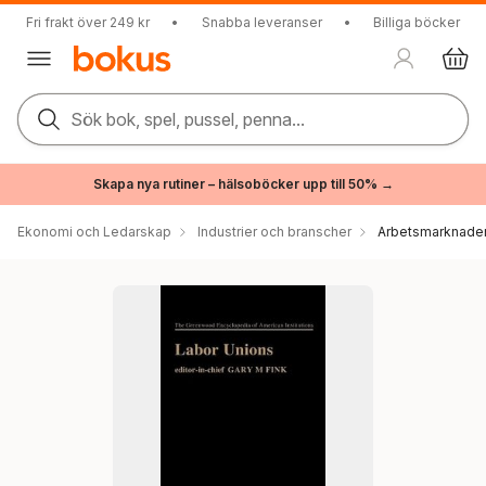
Fri frakt över 249 kr
•
Snabba leveranser
•
Billiga böcker
Sök bok, spel, pussel, penna...
Skapa nya rutiner – hälsoböcker upp till 50% →
Ekonomi och Ledarskap
Industrier och branscher
Arbetsmarknade