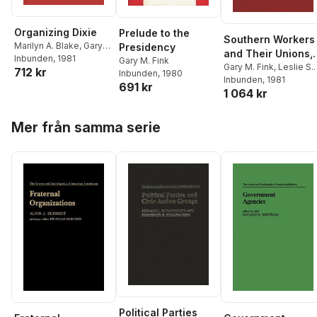
Organizing Dixie
Prelude to the
Southern Workers
Marilyn A. Blake
,
Gary
Presidency
and Their Unions,
M. Fink
Inbunden
, 1981
Gary M. Fink
1880-1975
Gary M. Fink
,
Leslie S.
712 kr
Inbunden
, 1980
Hough
Inbunden
, 1981
691 kr
1 064 kr
Hoppa över listan
Mer från samma serie
Political Parties