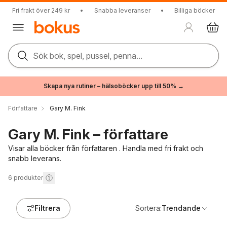
Fri frakt över 249 kr
•
Snabba leveranser
•
Billiga böcker
Sök bok, spel, pussel, penna...
Skapa nya rutiner – hälsoböcker upp till 50% →
Författare
Gary M. Fink
Gary M. Fink – författare
Visar alla böcker från författaren . Handla med fri frakt och
snabb leverans.
6
produkter
Filtrera
Sortera:
Trendande