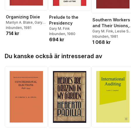
Organizing Dixie
Prelude to the
Southern Workers
Marilyn A. Blake
,
Gary
Presidency
and Their Unions,
M. Fink
Inbunden
, 1981
Gary M. Fink
1880-1975
Gary M. Fink
,
Leslie S.
714 kr
Inbunden
, 1980
Hough
Inbunden
, 1981
694 kr
1 068 kr
Hoppa över listan
Du kanske också är intresserad av