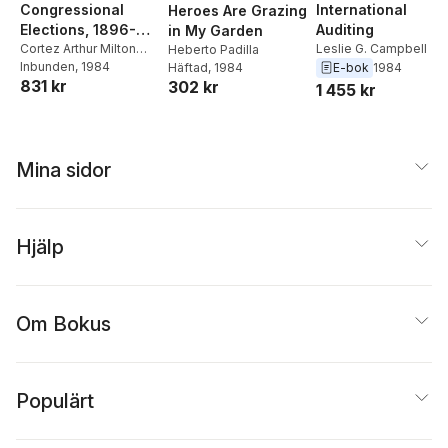
Congressional
International
Heroes Are Grazing
Elections, 1896-
Auditing
in My Garden
1944
Cortez Arthur Milton
Leslie G. Campbell
Heberto Padilla
Ewing
Inbunden
,
Unknown
, 1984
E-bok
1984
Häftad
, 1984
831 kr
302 kr
1 455 kr
Mina sidor
Hjälp
Om Bokus
Populärt