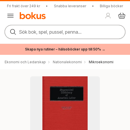
Fri frakt över 249 kr
•
Snabba leveranser
•
Billiga böcker
Sök bok, spel, pussel, penna...
Skapa nya rutiner – hälsoböcker upp till 50% →
Ekonomi och Ledarskap
Nationalekonomi
Mikroekonomi