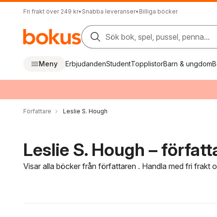
Fri frakt över 249 kr
•
Snabba leveranser
•
Billiga böcker
Sök bok, spel, pussel, penna...
Meny
Erbjudanden
Student
Topplistor
Barn & ungdom
B
Författare
Leslie S. Hough
Leslie S. Hough – författ
Visar alla böcker från författaren . Handla med fri frakt
Hoppa över filtreringsmeny