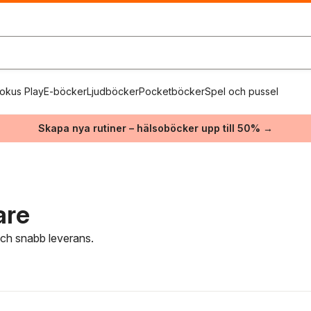
okus Play
E-böcker
Ljudböcker
Pocketböcker
Spel och pussel
Skapa nya rutiner – hälsoböcker upp till 50% →
are
 och snabb leverans.