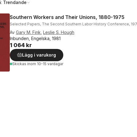
å:
Trendande
Southern Workers and Their Unions, 1880-1975
Selected Papers, The Second Southern Labor History Conference, 19
Av
Gary M. Fink
,
Leslie S. Hough
Inbunden, Engelska, 1981
1 064 kr
Lägg i varukorg
Skickas
inom 10-15 vardagar