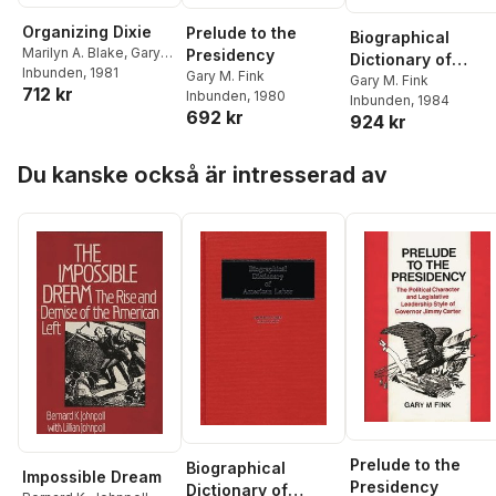
Organizing Dixie
Prelude to the
Biographical
Marilyn A. Blake
,
Gary
Presidency
Dictionary of
M. Fink
Inbunden
, 1981
Gary M. Fink
American Labor
Gary M. Fink
712 kr
Inbunden
, 1980
Inbunden
, 1984
692 kr
924 kr
Hoppa över listan
Du kanske också är intresserad av
Prelude to the
Biographical
Impossible Dream
Presidency
Dictionary of