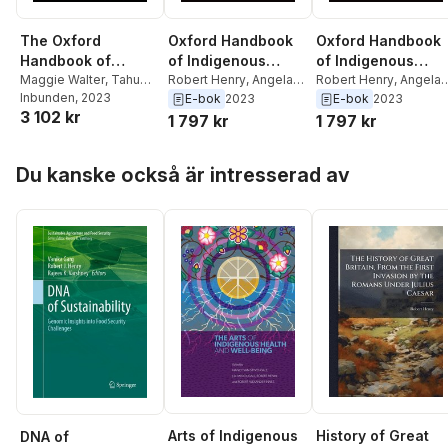
The Oxford
Oxford Handbook
Oxford Handbook
Handbook of
of Indigenous
of Indigenous
Indigenous
Maggie Walter
,
Tahu
Sociology
Robert Henry
,
Angela
Sociology
Robert Henry
,
Angela
Kukutai
Inbunden
,
Angela
, 2023
Gonzales
,
Tahu Kukutai
,
Gonzales
,
Tahu Kukuta
E-bok
2023
E-bok
2023
Sociology
3 102 kr
Gonzales
,
Robert Henry
Maggie Walter
Maggie Walter
1 797 kr
1 797 kr
Hoppa över listan
Du kanske också är intresserad av
Arts of Indigenous
History of Great
DNA of