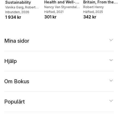
Health and Well-
Britain, From the
Sustainability
Being
Nancy Van Styvendale
,
First Invasion by
Robert Henry
Vanika Garg
,
Robert
J.D. McDougall
Häftad
, 2021
,
Robert
Häftad
, 2025
Henry
Inbunden
,
Rajeev K
, 2026
the Romans Under
301 kr
342 kr
1 934 kr
Henry
,
Robert
Varshney
Julius Caesar
Alexander Innes
Mina sidor
Hjälp
Om Bokus
Populärt