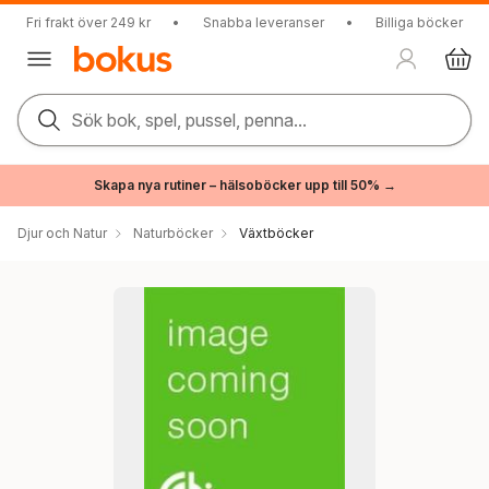
Fri frakt över 249 kr
•
Snabba leveranser
•
Billiga böcker
Sök bok, spel, pussel, penna...
Skapa nya rutiner – hälsoböcker upp till 50% →
Djur och Natur
Naturböcker
Växtböcker