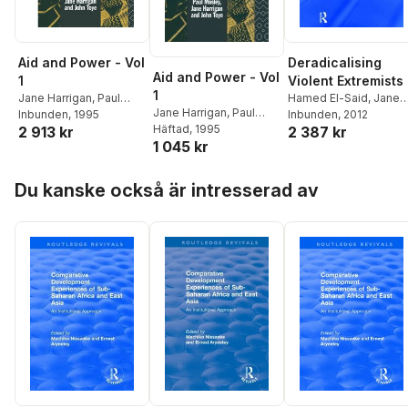
Aid and Power - Vol
Deradicalising
Aid and Power - Vol
1
Violent Extremists
1
Jane Harrigan
,
Paul
Hamed El-Said
,
Jane
Jane Harrigan
,
Paul
Mosley
Inbunden
,
John Toye
, 1995
Harrigan
Inbunden
, 2012
Mosley
Häftad
, 1995
,
John Toye
2 913 kr
2 387 kr
1 045 kr
Hoppa över listan
Du kanske också är intresserad av