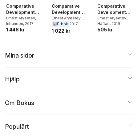
Comparative
Comparative
Comparative
Development
Development
Development
Experiences of
Ernest Aryeetey
,
Experiences of
Ernest Aryeetey
,
Experiences of
Ernest Aryeetey
,
Machiko Nissanke
Inbunden
, 2017
Machiko Nissanke
Machiko Nissanke
Häftad
, 2019
E-bok
2017
Sub-Saharan
Sub-Saharan
Sub-Saharan
1 446 kr
505 kr
1 022 kr
Africa and East
Africa and East
Africa and East
Asia
Asia
Asia
Mina sidor
Hjälp
Om Bokus
Populärt