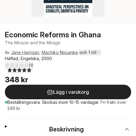
Economic Reforms in Ghana
The Miracle and the Mirage
Av
Jane Harrigan
,
Machiko Nissanke
och 1 till
Häftad, Engelska, 2000
(
1
)
5,0
utav 5 stjärnor. Totalt antal röster:
348 kr
Lägg i varukorg
Beställningsvara.
Skickas
inom 10-15 vardagar
.
Fri frakt över
249 kr.
Beskrivning