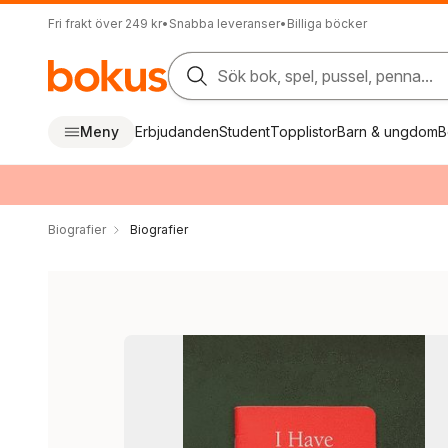
Fri frakt över 249 kr
•
Snabba leveranser
•
Billiga böcker
Sök bok, spel, pussel, penna...
Meny
Erbjudanden
Student
Topplistor
Barn & ungdom
B
Biografier
Biografier