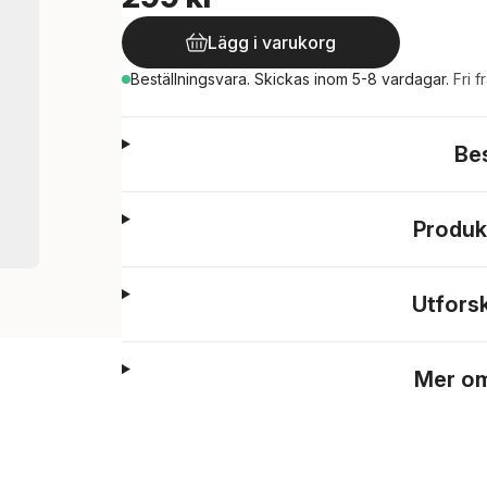
Lägg i varukorg
Beställningsvara.
Skickas
inom 5-8 vardagar
.
Fri f
Be
Produk
Utfors
Mer om