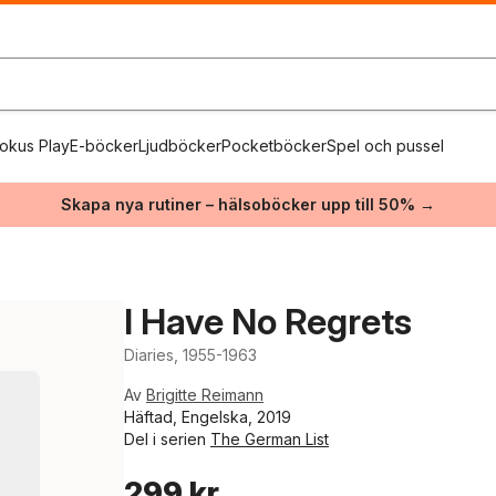
okus Play
E-böcker
Ljudböcker
Pocketböcker
Spel och pussel
Skapa nya rutiner – hälsoböcker upp till 50% →
I Have No Regrets
Diaries, 1955-1963
Av
Brigitte Reimann
Häftad, Engelska, 2019
Del i serien
The German List
299 kr