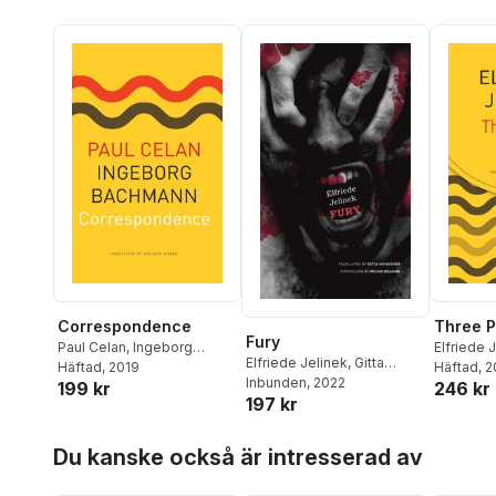
Correspondence
Three P
Fury
Paul Celan
,
Ingeborg
Elfriede 
Elfriede Jelinek
,
Gitta
Bachmann
Häftad
, 2019
Häftad
, 
Honegger
Inbunden
, 2022
,
Milind Brahme
199 kr
246 kr
197 kr
Hoppa över listan
Du kanske också är intresserad av