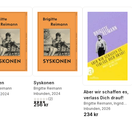
en
Syskonen
Reimann
Brigitte Reimann
Aber wir schaffen es,
Inbunden
, 2024
2024
verlass Dich drauf!
(
2
)
4,0
utav 5 stjärnor. Totalt antal röster:
Brigitte Reimann
,
Ingrid
256 kr
Krüger
Inbunden
, 2026
234 kr