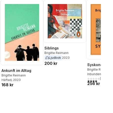
Siblings
Brigitte Reimann
Ljudbok
2023
200 kr
Syskonen
Brigitte Reimann
Ankunft im Alltag
Inbunden
, 2024
Brigitte Reimann
(
2
)
Häftad
, 2023
4,0
utav 5 stjärnor
256 kr
168 kr