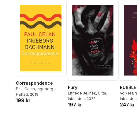
Correspondence
Fury
RUBBLE
Paul Celan
,
Ingeborg
Elfriede Jelinek
,
Gitta
Volker Br
Bachmann
Häftad
, 2019
Honegger
Inbunden
, 2022
,
Milind Brahme
Inbunden
199 kr
197 kr
247 kr