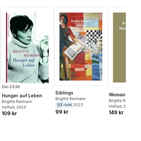
Del 2036
Siblings
Woman in the P
Hunger auf Leben
Brigitte Reimann
Brigitte Reimann
Brigitte Reimann
E-bok
2023
Häftad
, 2025
Häftad
, 2004
99 kr
149 kr
109 kr