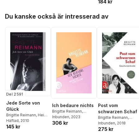
184 kr
Hoppa över listan
Du kanske också är intresserad av
Del 2591
Jede Sorte von
Ich bedaure nichts
Post vom
Glück
Brigitte Reimann
,
schwarzen Schaf
Brigitte Reimann
,
Heide
Angela Drescher
Inbunden
, 2023
Brigitte Reimann
,
Hampel
Häftad
, 2010
,
Angela
306 kr
Angela Drescher
Inbunden
, 2018
,
Hei
145 kr
Drescher
275 kr
Hampel