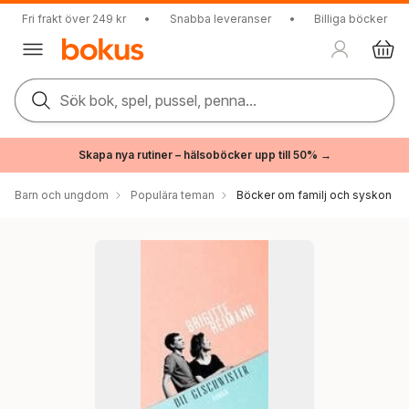
Fri frakt över 249 kr
•
Snabba leveranser
•
Billiga böcker
Sök bok, spel, pussel, penna...
Skapa nya rutiner – hälsoböcker upp till 50% →
Barn och ungdom
Populära teman
Böcker om familj och syskon