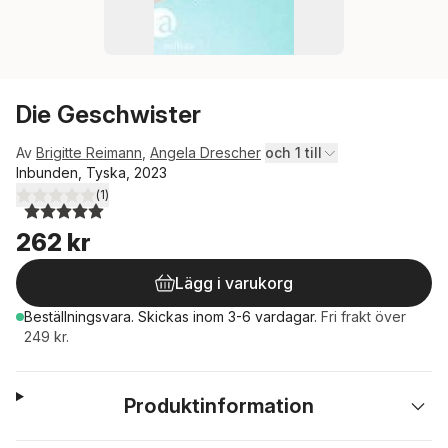
Die Geschwister
Av
Brigitte Reimann
,
Angela Drescher
och 1 till
Inbunden, Tyska, 2023
(
1
)
5,0
utav 5 stjärnor. Totalt antal röster:
262 kr
Lägg i varukorg
Beställningsvara.
Skickas
inom 3-6 vardagar
.
Fri frakt över
249 kr.
Produktinformation