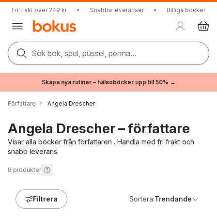
Fri frakt över 249 kr
•
Snabba leveranser
•
Billiga böcker
Sök bok, spel, pussel, penna...
Skapa nya rutiner – hälsoböcker upp till 50% →
Författare
Angela Drescher
Angela Drescher – författare
Visar alla böcker från författaren . Handla med fri frakt och
snabb leverans.
8
produkter
Filtrera
Sortera:
Trendande