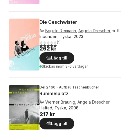
Die Geschwister
Av
Brigitte Reimann
,
Angela Drescher
m. fl.
Inbunden, Tyska, 2023
(
1
)
5,0
utav 5 stjärnor. Totalt antal röster:
262 kr
Lägg till
Skickas
inom 3-6 vardagar
Del 2460 - Aufbau Taschenbücher
Rummelplatz
Av
Werner Braunig
,
Angela Drescher
Häftad, Tyska, 2008
217 kr
Lägg till