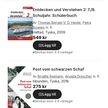
Entdecken und Verstehen 2: 7./8.
Schuljahr. Schülerbuch
Av
Thomas Berger-V. D. Heide
,
Petra
Bowien
m. fl.
Häftad, Tyska, 2009
549 kr
Lägg till
Skickas
inom 3-6 vardagar
Post vom schwarzen Schaf
Av
Brigitte Reimann
,
Angela Drescher
m. fl.
Inbunden, Tyska, 2018
275 kr
Lägg till
Skickas
inom 3-6 vardagar