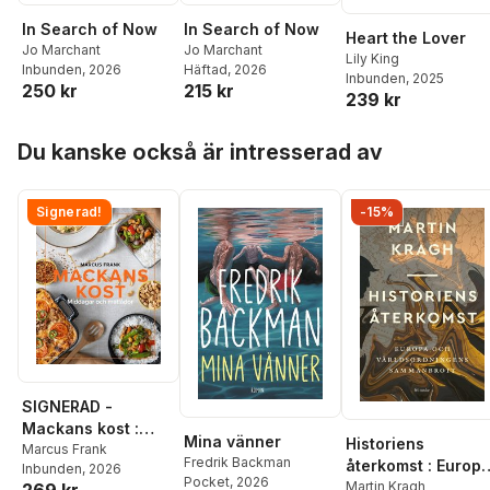
In Search of Now
In Search of Now
Heart the Lover
Jo Marchant
Jo Marchant
Lily King
Inbunden
, 2026
Häftad
, 2026
Inbunden
, 2025
250 kr
215 kr
239 kr
Hoppa över listan
Du kanske också är intresserad av
Signerad!
-15%
SIGNERAD -
Mackans kost :
Mina vänner
Historiens
Middagar och
Marcus Frank
Fredrik Backman
återkomst : Europ
Inbunden
, 2026
matlådor
Pocket
, 2026
och
Martin Kragh