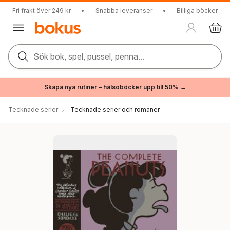
Fri frakt över 249 kr
•
Snabba leveranser
•
Billiga böcker
Sök bok, spel, pussel, penna...
Skapa nya rutiner – hälsoböcker upp till 50% →
Tecknade serier
Tecknade serier och romaner