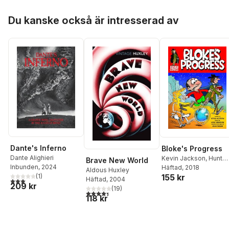
Hoppa över listan
Du kanske också är intresserad av
Dante's Inferno
Bloke's Progress
Dante Alighieri
Kevin Jackson
,
Hunt
Brave New World
Inbunden
, 2024
Emerson
Häftad
, 2018
Aldous Huxley
155 kr
(
1
)
Häftad
, 2004
3,0
utav 5 stjärnor. Totalt antal röster:
209 kr
(
19
)
4,4
utav 5 stjärnor. Totalt antal röster:
118 kr