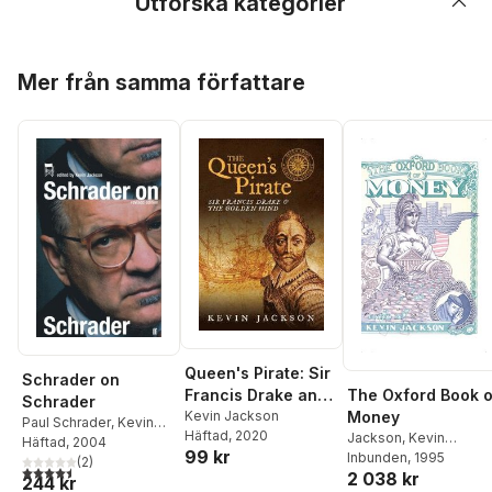
Utforska kategorier
Hoppa över listan
Mer från samma författare
Queen's Pirate: Sir
Schrader on
The Oxford Book o
Francis Drake and
Schrader
Money
the Golden Hind
Kevin Jackson
Paul Schrader
,
Kevin
Häftad
, 2020
Jackson
,
Kevin
Jackson
Häftad
, 2004
99 kr
Jackson
Inbunden
, 1995
(
2
)
4,5
utav 5 stjärnor. Totalt antal röster:
2 038 kr
244 kr