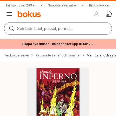
Fri frakt över 249 kr
•
Snabba leveranser
•
Billiga böcker
Sök bok, spel, pussel, penna...
Skapa nya rutiner – hälsoböcker upp till 50% →
Tecknade serier
Tecknade serier och romaner
Memoarer och sann