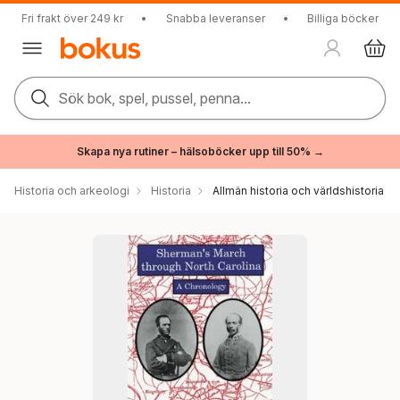
Fri frakt över 249 kr
•
Snabba leveranser
•
Billiga böcker
Sök bok, spel, pussel, penna...
Skapa nya rutiner – hälsoböcker upp till 50% →
Historia och arkeologi
Historia
Allmän historia och världshistoria