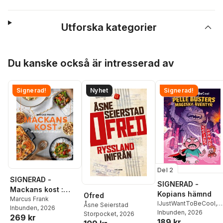
Utforska kategorier
Hoppa över listan
Du kanske också är intresserad av
Signerad!
Nyhet
Signerad!
Del 2
SIGNERAD -
SIGNERAD -
Mackans kost :
Kopians hämnd
Ofred
Middagar och
Marcus Frank
IJustWantToBeCool
,
Åsne Seierstad
Inbunden
, 2026
matlådor
Joel Adolphson
Inbunden
, 2026
,
Emil
Storpocket
, 2026
269 kr
189 kr
Ejdemo Beer
,
Victor