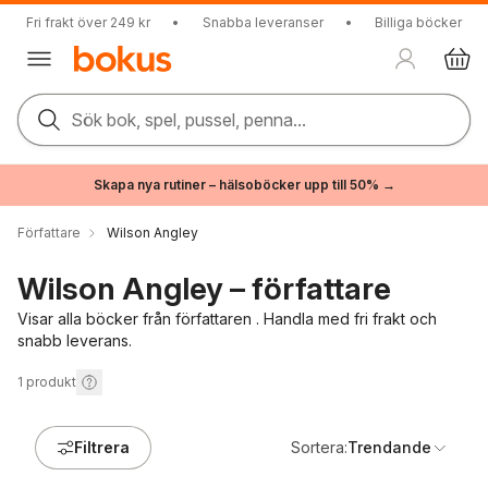
Fri frakt över 249 kr
•
Snabba leveranser
•
Billiga böcker
Sök bok, spel, pussel, penna...
Skapa nya rutiner – hälsoböcker upp till 50% →
Författare
Wilson Angley
Wilson Angley – författare
Visar alla böcker från författaren . Handla med fri frakt och
snabb leverans.
1
produkt
Filtrera
Sortera:
Trendande