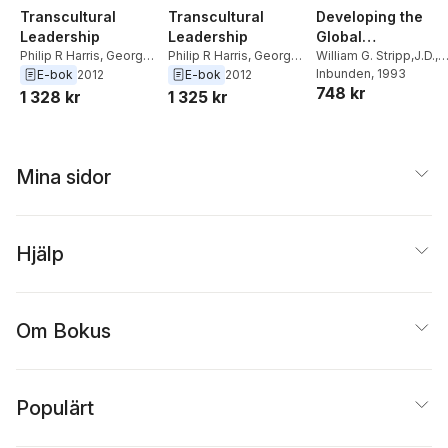
Transcultural
Transcultural
Developing the
Leadership
Leadership
Global
Philip R Harris
,
George
Philip R Harris
,
George
Organization
William G. Stripp,J.D.
,
F Simons
,
Carmen
F Simons
,
Carmen
Philip R. Harris
Inbunden
, 1993
,
Robert
E-bok
2012
E-bok
2012
748 kr
Vazquez
Vazquez
T. Moran
1 328 kr
1 325 kr
Mina sidor
Hjälp
Om Bokus
Populärt