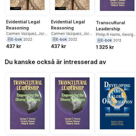
Evidential Legal
Evidential Legal
Transcultural
Reasoning
Reasoning
Leadership
Carmen Vazquez
,
Jordi
Carmen Vazquez
,
Jordi
Philip R Harris
,
George
Ferrer Beltran
Ferrer Beltran
E-bok
2022
E-bok
2022
F Simons
,
Carmen
E-bok
2012
437 kr
437 kr
Vazquez
1 325 kr
Hoppa över listan
Du kanske också är intresserad av