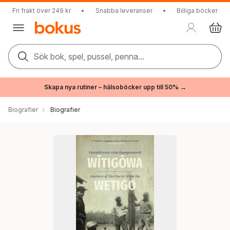
Fri frakt över 249 kr
•
Snabba leveranser
•
Billiga böcker
Sök bok, spel, pussel, penna...
Skapa nya rutiner – hälsoböcker upp till 50% →
Biografier
Biografier