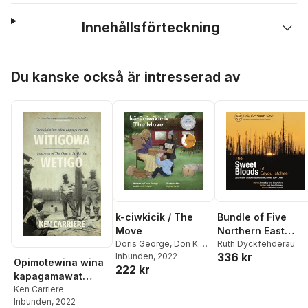
Innehållsförteckning
Hoppa över listan
Du kanske också är intresserad av
k-ciwkicik / The
Bundle of Five
Move
Northern East
Doris George
,
Don K.
Cree/Southern Ea
Ruth Dyckfehderau
336 kr
Philpot
Inbunden
, 2022
Cree/French/Engli
Opimotewina wina
222 kr
h Books from the
kapagamawat
Sweet Bloods of
Witigowa /
Ken Carriere
Eeyou Istchee
Inbunden
, 2022
Journeys of The