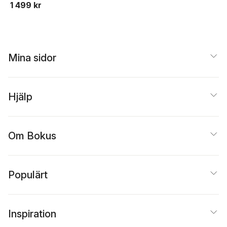
1 499 kr
One to Strike the
Wetigo
Mina sidor
Hjälp
Om Bokus
Populärt
Inspiration