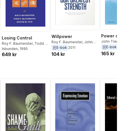
Power of Bad
Willpower
Losing Control
John Tierney
,
Roy
Roy F. Baumeister
,
John
Roy F. Baumeister
,
Todd F.
Baumeister
E-bok
2019
Tierney
E-bok
2011
Heatherton
Inbunden
, 1995
,
Dianne M. Tice
165 kr
104 kr
649 kr