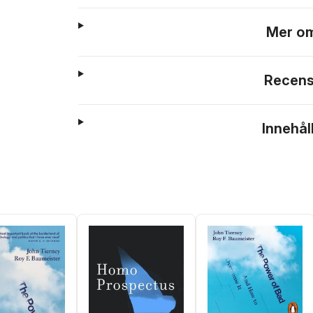
Mer om
Recens
Innehål