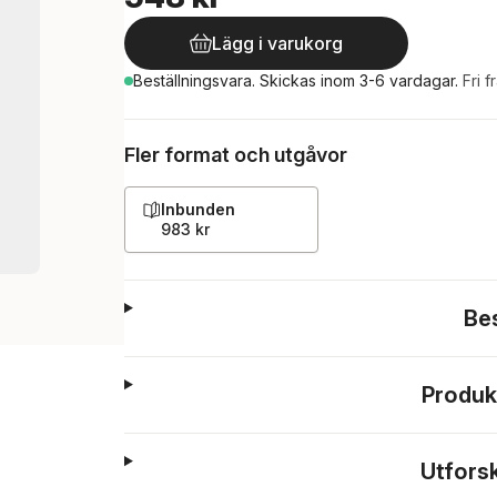
Lägg i varukorg
Beställningsvara.
Skickas
inom 3-6 vardagar
.
Fri f
Fler format och utgåvor
Inbunden
983 kr
Be
Produk
Utfors