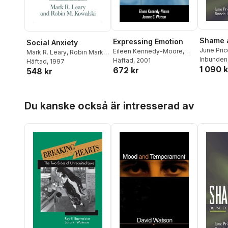
Shame a
Expressing Emotion
Social Anxiety
June Pri
Eileen Kennedy-Moore
,
Mark R. Leary
,
Robin Mark
L. Dearin
Inbunden
Jeanne C. Watson
Häftad
, 2001
Kowalski
Häftad
, 1997
1 090 k
672 kr
548 kr
Hoppa över listan
Du kanske också är intresserad av