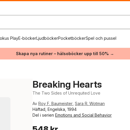
okus Play
E-böcker
Ljudböcker
Pocketböcker
Spel och pussel
Skapa nya rutiner – hälsoböcker upp till 50% →
Breaking Hearts
The Two Sides of Unrequited Love
Av
Roy F. Baumeister
,
Sara R. Wotman
Häftad, Engelska, 1994
Del i serien
Emotions and Social Behavior
548 kr