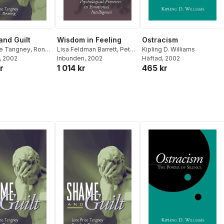
nd Guilt
Wisdom in Feeling
Ostracism
ce Tangney
,
Ronda
Lisa Feldman Barrett
,
Peter
Kipling D. Williams
g
, 2002
Salovey
Inbunden
, 2002
Häftad
, 2002
r
1 014 kr
465 kr