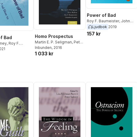
Power of Bad
Roy F. Baumeister
,
John
Tierney
Ljudbok
2019
157 kr
Homo Prospectus
f Bad
Martin E. P. Seligman
,
Peter
rney
,
Roy F.
Railton
Inbunden
,
Roy F. Baumeister
, 2016
,
er
2021
1 033 kr
Chandra Sripada