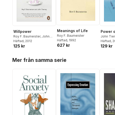
Meanings of Life
Willpower
Power o
Roy F. Baumeister
Roy F. Baumeister
,
John
John Tie
Häftad
, 1992
Tierney
Häftad
, 2012
Baumeist
Häftad
, 
627 kr
125 kr
129 kr
Hoppa över listan
Mer från samma serie