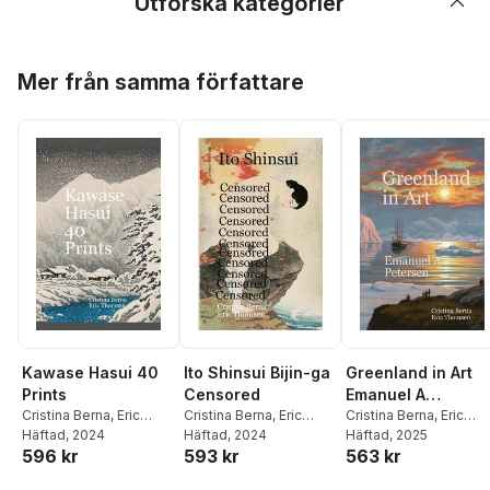
Utforska kategorier
Hoppa över listan
Mer från samma författare
Kawase Hasui 40
Ito Shinsui Bijin-ga
Greenland in Art
Prints
Censored
Emanuel A
Cristina Berna
,
Eric
Cristina Berna
,
Eric
Petersen
Cristina Berna
,
Eric
Thomsen
Häftad
, 2024
Thomsen
Häftad
, 2024
Thomsen
Häftad
, 2025
596 kr
593 kr
563 kr