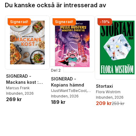
Hoppa över listan
Du kanske också är intresserad av
Signerad!
Signerad!
-19%
Del 2
SIGNERAD -
SIGNERAD -
Mackans kost :
Kopians hämnd
Stortaxi
Middagar och
Marcus Frank
IJustWantToBeCool
,
Flora Wiström
Inbunden
, 2026
matlådor
Joel Adolphson
Inbunden
, 2026
,
Emil
Inbunden
, 2026
269 kr
189 kr
Ejdemo Beer
,
Victor
209 kr
259 kr
Beer