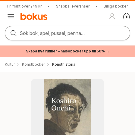
Fri frakt över 249 kr
•
Snabba leveranser
•
Billiga böcker
Sök bok, spel, pussel, penna...
Skapa nya rutiner – hälsoböcker upp till 50% →
Kultur
Konstböcker
Konsthistoria