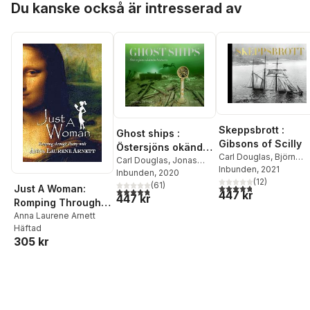
Du kanske också är intresserad av
Skeppsbrott :
Ghost ships :
Gibsons of Scilly
Östersjöns okända
Carl Douglas
,
Björn
historia
Carl Douglas
,
Jonas
Hagberg
Inbunden
, 2021
Dahm
Inbunden
, 2020
(
12
)
(
61
)
4,8
utav 5 stjärnor. Tota
Just A Woman:
4,8
utav 5 stjärnor. Totalt antal röster:
447 kr
447 kr
Romping Through
Poetry
Anna Laurene Arnett
Häftad
305 kr