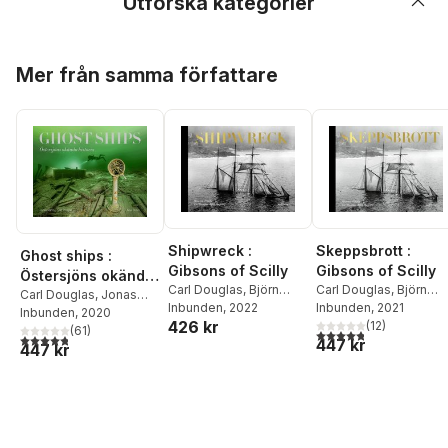
Utforska kategorier
Hoppa över listan
Mer från samma författare
Skeppsbrott :
Shipwreck :
Ghost ships :
Gibsons of Scilly
Gibsons of Scilly
Östersjöns okända
Carl Douglas
,
Björn
Carl Douglas
,
Björn
historia
Carl Douglas
,
Jonas
Hagberg
Inbunden
, 2021
Hagberg
Inbunden
, 2022
Dahm
Inbunden
, 2020
426 kr
(
12
)
(
61
)
4,8
utav 5 stjärnor. Tota
4,8
utav 5 stjärnor. Totalt antal röster:
447 kr
447 kr
Hoppa över listan